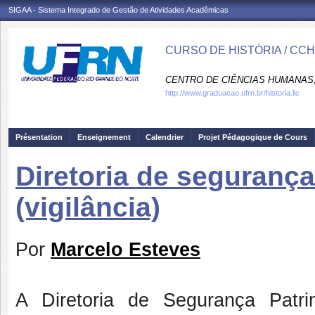
SIGAA - Sistema Integrado de Gestão de Atividades Acadêmicas
CURSO DE HISTÓRIA / CC
CENTRO DE CIÊNCIAS HUMANAS,
http://www.graduacao.ufrn.br/historia.lic
Présentation
Enseignement
Calendrier
Projet Pédagogique de Cours
Diretoria de segurança
(vigilância)
Por
Marcelo Esteves
A Diretoria de Segurança Patri