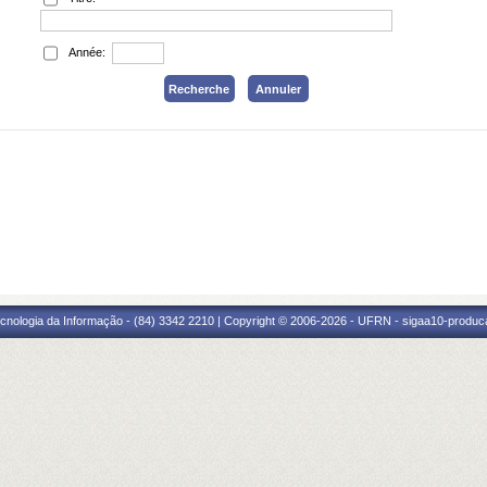
Année:
cnologia da Informação - (84) 3342 2210 | Copyright © 2006-2026 - UFRN - sigaa10-produca