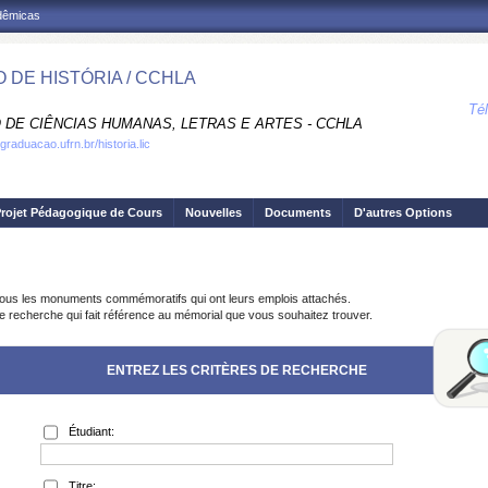
adêmicas
 DE HISTÓRIA / CCHLA
Té
 DE CIÊNCIAS HUMANAS, LETRAS E ARTES - CCHLA
graduacao.ufrn.br/historia.lic
rojet Pédagogique de Cours
Nouvelles
Documents
D'autres Options
ous les monuments commémoratifs qui ont leurs emplois attachés.
de recherche qui fait référence au mémorial que vous souhaitez trouver.
ENTREZ LES CRITÈRES DE RECHERCHE
Étudiant:
Titre: