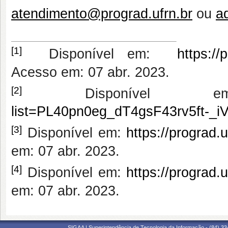
atendimento@prograd.ufrn.br
ou
a
[1]
Disponível em:
https:/
Acesso em: 07 abr. 2023.
[2]
Disponível
list=PL40pn0eg_dT4gsF43rv5ft-_
[3]
Disponível em:
https://prograd
em: 07 abr. 2023.
[4]
Disponível em:
https://prograd
em: 07 abr. 2023.
SIGAA | Superintendência de Tecnologia da Informação - (84) 3