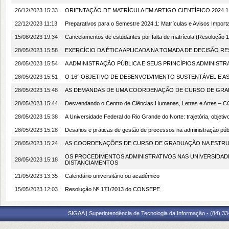
26/12/2023 15:33
ORIENTAÇÃO DE MATRÍCULA EM ARTIGO CIENTÍFICO 2024.1
22/12/2023 11:13
Preparativos para o Semestre 2024.1: Matrículas e Avisos Import
15/08/2023 19:34
Cancelamentos de estudantes por falta de matrícula (Resoluçã
28/05/2023 15:58
EXERCÍCIO DA ÉTICA APLICADA NA TOMADA DE DECISÃO R
28/05/2023 15:54
A ADMINISTRAÇÃO PÚBLICA E SEUS PRINCÍPIOS ADMINISTR
28/05/2023 15:51
O 16° OBJETIVO DE DESENVOLVIMENTO SUSTENTÁVEL E
28/05/2023 15:48
AS DEMANDAS DE UMA COORDENAÇÃO DE CURSO DE GR
28/05/2023 15:44
Desvendando o Centro de Ciências Humanas, Letras e Artes – 
28/05/2023 15:38
A Universidade Federal do Rio Grande do Norte: trajetória, objetiv
28/05/2023 15:28
Desafios e práticas de gestão de processos na administração pú
28/05/2023 15:24
AS COORDENAÇÕES DE CURSO DE GRADUAÇÃO NA ESTRUT
OS PROCEDIMENTOS ADMINISTRATIVOS NAS UNIVERSIDADE
28/05/2023 15:18
DISTANCIAMENTOS
21/05/2023 13:35
Calendário universitário ou acadêmico
15/05/2023 12:03
Resolução Nº 171/2013 do CONSEPE
SIGAA | Superintendência de Tecnologia da Informação - (84) 3