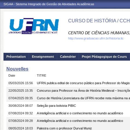
SIGAA - Sistema Integrado de Gestão de Atividades Acadêmicas
CURSO DE HISTÓRIA / CC
CENTRO DE CIÊNCIAS HUMANAS,
http://www.graduacao.ufrn.br/historia.lic
Présentation
Enseignement
Calendrier
Projet Pédagogique de Cours
Nouvelles
Date
TITRE
05/03/2026 15:56
UFRN publica edital de concurso público para Professor do Magisté
22/05/2025 15:35
Concurso para Professor na Área de História Medieval – Inscriçõ
07/04/2025 09:35
Curso de História Licenciatura da UFRN recebe nota máxima na 
30/08/2024 08:07
Seleção para bolsista PIBIC
07/08/2024 09:32
A inteligência artificial e o conhecimento no mundo acadêmico
07/08/2024 09:28
A inteligência artificial e o conhecimento no mundo acadêmico
08/05/2024 18:03
Palestra com o professor Durval Muniz