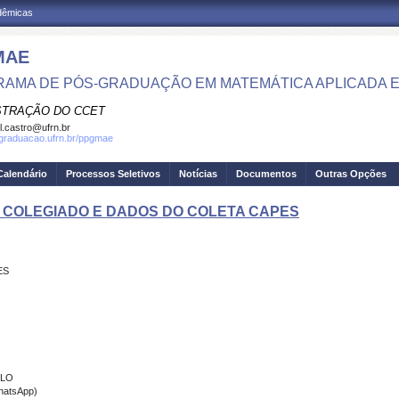
adêmicas
MAE
AMA DE PÓS-GRADUAÇÃO EM MATEMÁTICA APLICADA E 
STRAÇÃO DO CCET
el.castro@ufrn.br
sgraduacao.ufrn.br/ppgmae
Calendário
Processos Seletivos
Notícias
Documentos
Outras Opções
, COLEGIADO E DADOS DO COLETA CAPES
ES
ILO
hatsApp
)