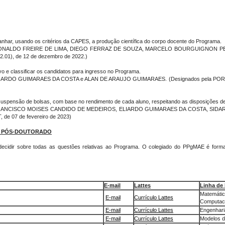
ar, usando os critérios da CAPES, a produção científica do corpo docente do Programa.
NALDO FREIRE DE LIMA, DIEGO FERRAZ DE SOUZA, MARCELO BOURGUIGNON PERE
01), de 12 de dezembro de 2022.)
 e classificar os candidatos para ingresso no Programa.
O GUIMARAES DA COSTA e ALAN DE ARAUJO GUIMARAES. (Designados pela PORTARIA 
spensão de bolsas, com base no rendimento de cada aluno, respeitando as disposições de a
ANCISCO MOISES CANDIDO DE MEDEIROS, ELIARDO GUIMARAES DA COSTA, SIDAR
 de 07 de fevereiro de 2023)
E PÓS-DOUTORADO
 e decidir sobre todas as questões relativas ao Programa. O colegiado do PPgMAE é fo
E-mail
Lattes
Linha de
Matemáti
E-mail
Currículo Lattes
Computaci
E-mail
Currículo Lattes
Engenharia
E-mail
Currículo Lattes
Modelos 