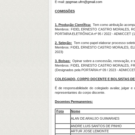
E-mail:
ppgmae.ufrn@gmail.com
COMISSÕES
1. Produção Científica:
Tem como atribuição acompanh
Membros: FIDEL ERNESTO CASTRO MORALES, RO
PORTARIA ELETRÔNICA nº 95 / 2022 - ADM/CCET (12.
2. Seleção:
Tem como papel elaborar processo seletivo
Membros: FIDEL ERNESTO CASTRO MORALES, ELIARD
2023)
3. Bolsas:
Opinar sobre a concessão, renovação, e su
Membros: FIDEL ERNESTO CASTRO MORALES, FR
(Designados pela PORTARIA nº 09 / 2023 - ADM/CCET,
COLEGIADO, CORPO DOCENTE E BOLSISTAS D
É de responsabilidade do colegiado avaliar, julgar
representantes do corpo discente.
Docentes Permanentes:
Foto
Nome
ALAN DE ARAUJO GUIMARAES
ANDRE LUIS SANTOS DE PINHO
ARTUR JOSE LEMONTE