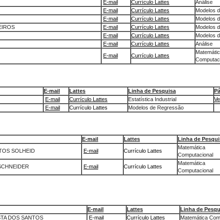
E-mail
Currículo Lattes
Análise
E-mail
Currículo Lattes
Modelos 
E-mail
Currículo Lattes
Modelos 
EIROS
E-mail
Currículo Lattes
Modelos 
E-mail
Currículo Lattes
Modelos 
E-mail
Currículo Lattes
Análise
Matemáti
E-mail
Currículo Lattes
Computaci
E-mail
Lattes
Linha de Pesquisa
Pá
E-mail
Currículo Lattes
Estatística Industrial
Ve
E-mail
Currículo Lattes
Modelos de Regressão
E-mail
Lattes
Linha de Pesqui
Matemática
TOS SOLHEID
E-mail
Currículo Lattes
Computacional
Matemática
SCHNEIDER
E-mail
Currículo Lattes
Computacional
E-mail
Lattes
Linha de Pesqu
STA DOS SANTOS
E-mail
Currículo Lattes
Matemática Com