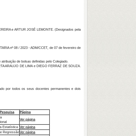
IRA e ARTUR JOSÉ LEMONTE. (Designados pela
nº 08 / 2023 - ADM/CCET, de 07 de fevereiro de
tribuição de bolsas definidas pelo Colegiado.
TA ARAUJO DE LIMA e DIEGO FERRAZ DE SOUZA.
rmado por todos os seus docentes permanentes e dois
 Pesquisa
Página
ca
Ver página
onal
 Estatística
Ver página
de Regressão
Ver página