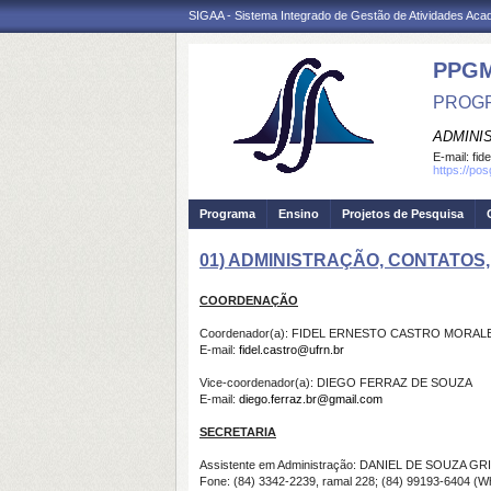
SIGAA - Sistema Integrado de Gestão de Atividades Ac
PPG
PROGR
ADMINI
E-mail:
fid
https://po
Programa
Ensino
Projetos de Pesquisa
01) ADMINISTRAÇÃO, CONTATOS
COORDENAÇÃO
Coordenador(a): FIDEL ERNESTO CASTRO MORAL
E-mail:
fidel.castro@ufrn.br
Vice-coordenador(a): DIEGO FERRAZ DE SOUZA
E-mail:
diego.ferraz.br@gmail.com
SECRETARIA
Assistente em Administração: DANIEL DE SOUZA GR
Fone: (84) 3342-2239, ramal 228;
(84) 99193-6404 (
W