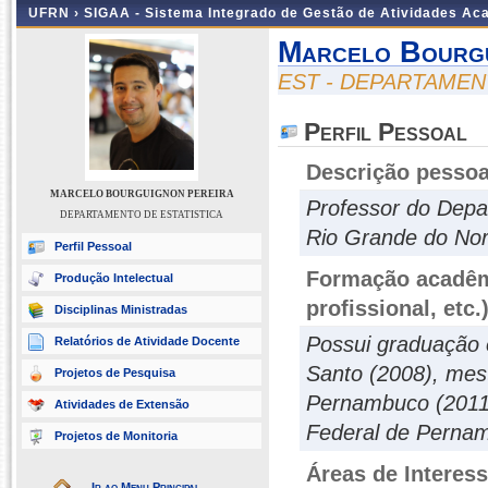
UFRN ›
SIGAA - Sistema Integrado de Gestão de Atividades A
Marcelo Bourgu
EST - DEPARTAMEN
Perfil Pessoal
Descrição pessoa
MARCELO BOURGUIGNON PEREIRA
Professor do Depa
DEPARTAMENTO DE ESTATISTICA
Rio Grande do Nor
Perfil Pessoal
Formação acadêmi
Produção Intelectual
profissional, etc.
Disciplinas Ministradas
Possui graduação e
Relatórios de Atividade Docente
Santo (2008), mest
Projetos de Pesquisa
Pernambuco (2011)
Atividades de Extensão
Federal de Pernam
Projetos de Monitoria
Áreas de Interes
Ir ao Menu Principal