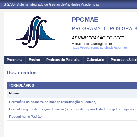
SIGAA - Sistema Integrado de Gestão de Atividades Acadêmicas
PPGMAE
PROGRAMA DE PÓS-GRADU
ADMINISTRAÇÃO DO CCET
E-mail:
fidel.castro@ufrn.br
https://posgraduacao.ufrn.br/ppgmae
Programa
Ensino
Projetos de Pesquisa
Calendário
Processos Selet
Documentos
FORMULÁRIOS
Nome
Formulário de cadastro de bancas (qualificação ou defesa)
Formulário geral de criação de turma (serve também para Estudo Dirigido e Tópicos E
Requerimento Padrão