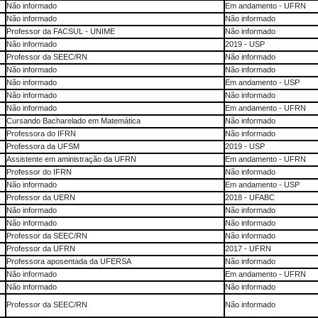
Não informado
Em andamento - UFRN
Não informado
Não informado
Professor da FACSUL - UNIME
Não informado
Não informado
2019 - USP
Professor da SEEC/RN
Não informado
Não informado
Não informado
Não informado
Em andamento - USP
Não informado
Não informado
Não informado
Em andamento - UFRN
Cursando Bacharelado em Matemática
Não informado
Professora do IFRN
Não informado
Professora da UFSM
2019 - USP
Assistente em aministração da UFRN
Em andamento - UFRN
Professor do IFRN
Não informado
Não informado
Em andamento - USP
Professor da UERN
2018 - UFABC
Não informado
Não informado
Não informado
Não informado
Professor da SEEC/RN
Não informado
Professor da UFRN
2017 - UFRN
Professora aposentada da UFERSA
Não informado
Não informado
Em andamento - UFRN
Não informado
Não informado
Professor da SEEC/RN
Não informado