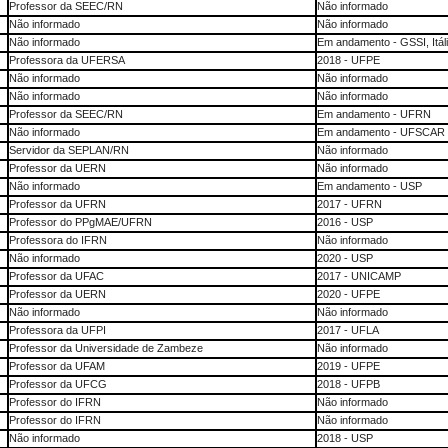
Professor da SEEC/RN
Não informado
Não informado
Não informado
Não informado
Em andamento - GSSI, Itál
Professora da UFERSA
2018 - UFPE
Não informado
Não informado
Não informado
Não informado
Professor da SEEC/RN
Em andamento - UFRN
Não informado
Em andamento - UFSCAR
Servidor da SEPLAN/RN
Não informado
Professor da UERN
Não informado
Não informado
Em andamento - USP
Professor da UFRN
2017 - UFRN
Professor do PPgMAE/UFRN
2016 - USP
Professora do IFRN
Não informado
Não informado
2020 - USP
Professor da UFAC
2017 - UNICAMP
Professor da UERN
2020 - UFPE
Não informado
Não informado
Professora da UFPI
2017 - UFLA
Professor da Universidade de Zambeze
Não informado
Professor da UFAM
2019 - UFPE
Professor da UFCG
2018 - UFPB
Professor do IFRN
Não informado
Professor do IFRN
Não informado
Não informado
2018 - USP