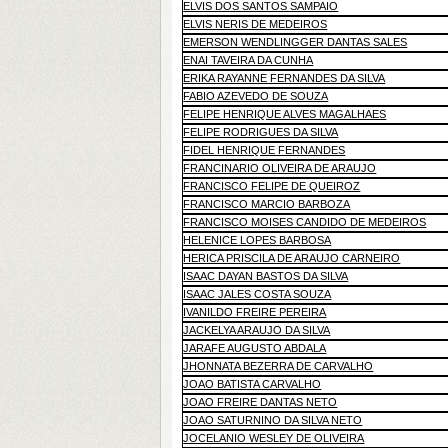
ELVIS DOS SANTOS SAMPAIO
ELVIS NERIS DE MEDEIROS
EMERSON WENDLINGGER DANTAS SALES
ENAI TAVEIRA DA CUNHA
ERIKA RAYANNE FERNANDES DA SILVA
FABIO AZEVEDO DE SOUZA
FELIPE HENRIQUE ALVES MAGALHAES
FELIPE RODRIGUES DA SILVA
FIDEL HENRIQUE FERNANDES
FRANCINARIO OLIVEIRA DE ARAUJO
FRANCISCO FELIPE DE QUEIROZ
FRANCISCO MARCIO BARBOZA
FRANCISCO MOISES CANDIDO DE MEDEIROS
HELENICE LOPES BARBOSA
HERICA PRISCILA DE ARAUJO CARNEIRO
ISAAC DAYAN BASTOS DA SILVA
ISAAC JALES COSTA SOUZA
IVANILDO FREIRE PEREIRA
JACKELYA ARAUJO DA SILVA
JARAFE AUGUSTO ABDALA
JHONNATA BEZERRA DE CARVALHO
JOAO BATISTA CARVALHO
JOAO FREIRE DANTAS NETO
JOAO SATURNINO DA SILVA NETO
JOCELANIO WESLEY DE OLIVEIRA