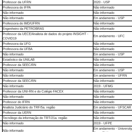
Professor da UFRN
2020 - USP
Professora do IFPA
Não informado
Não informado
Não informado
Não informado
Em andamento - USP
Professora do IMD/UFRN
Não informado
Engenheiro da PETROBRAS
Não informado
Professor da UECE/Analista de dados do projeto INSIGHT -
Em andamento - UFC
COVID19
Professora da UFG
Não informado
Professora da UFBA
Não informado
Não informado
Em andamento - USP
Estatístico da UNILAB
Não informado
Professor da SEEC/RN
Não informado
Não informado
Em andamento - USP
Não informado
Em andamento - UFRN
Professor da SEEC/RN
Não informado
Não informado
2019 - UFMG
Professor da UNI-RN e do Colégio FACEX
Não informado
Não informado
Não informado
Professor do IFRN
Não informado
Analista Judiciário do TRF/5a. região
Em andamento - UFSCAR
Professor da UERN
Não informado
Tecnólogo da informação do TRT/21a. região
Não informado
Não informado
2019 - UFPE
Em andamento - University 
Não informado