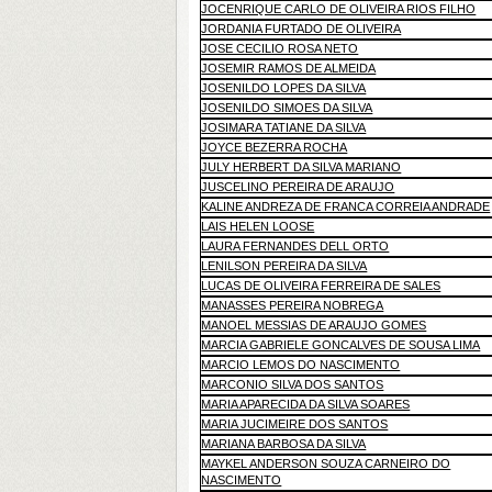
JOCENRIQUE CARLO DE OLIVEIRA RIOS FILHO
JORDANIA FURTADO DE OLIVEIRA
JOSE CECILIO ROSA NETO
JOSEMIR RAMOS DE ALMEIDA
JOSENILDO LOPES DA SILVA
JOSENILDO SIMOES DA SILVA
JOSIMARA TATIANE DA SILVA
JOYCE BEZERRA ROCHA
JULY HERBERT DA SILVA MARIANO
JUSCELINO PEREIRA DE ARAUJO
KALINE ANDREZA DE FRANCA CORREIA ANDRADE
LAIS HELEN LOOSE
LAURA FERNANDES DELL ORTO
LENILSON PEREIRA DA SILVA
LUCAS DE OLIVEIRA FERREIRA DE SALES
MANASSES PEREIRA NOBREGA
MANOEL MESSIAS DE ARAUJO GOMES
MARCIA GABRIELE GONCALVES DE SOUSA LIMA
MARCIO LEMOS DO NASCIMENTO
MARCONIO SILVA DOS SANTOS
MARIA APARECIDA DA SILVA SOARES
MARIA JUCIMEIRE DOS SANTOS
MARIANA BARBOSA DA SILVA
MAYKEL ANDERSON SOUZA CARNEIRO DO
NASCIMENTO