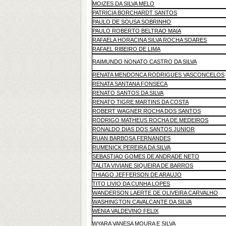
MOIZES DA SILVA MELO
PATRICIA BORCHARDT SANTOS
PAULO DE SOUSA SOBRINHO
PAULO ROBERTO BELTRAO MAIA
RAFAELA HORACINA SILVA ROCHA SOARES
RAFAEL RIBEIRO DE LIMA
RAIMUNDO NONATO CASTRO DA SILVA
RENATA MENDONCA RODRIGUES VASCONCELOS
RENATA SANTANA FONSECA
RENATO SANTOS DA SILVA
RENATO TIGRE MARTINS DA COSTA
ROBERT WAGNER ROCHA DOS SANTOS
RODRIGO MATHEUS ROCHA DE MEDEIROS
RONALDO DIAS DOS SANTOS JUNIOR
RUAN BARBOSA FERNANDES
RUMENICK PEREIRA DA SILVA
SEBASTIAO GOMES DE ANDRADE NETO
TALITA VIVIANE SIQUEIRA DE BARROS
THIAGO JEFFERSON DE ARAUJO
TITO LIVIO DA CUNHA LOPES
WANDERSON LAERTE DE OLIVEIRA CARVALHO
WASHINGTON CAVALCANTE DA SILVA
WENIA VALDEVINO FELIX
WYARA VANESA MOURA E SILVA