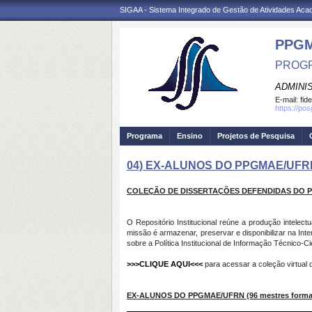
SIGAA - Sistema Integrado de Gestão de Atividades Ac
PPG
PROGR
ADMINI
E-mail:
fid
https://po
Programa
Ensino
Projetos de Pesquisa
04) EX-ALUNOS DO PPGMAE/UF
COLEÇÃO DE DISSERTAÇÕES DEFENDIDAS DO 
O Repositório Institucional reúne a produção intele
missão é armazenar, preservar e disponibilizar na Inter
sobre a Política Institucional de Informação Técnico-Ci
>>>CLIQUE AQUI<<<
para acessar a coleção virtual
EX-ALUNOS DO PPGMAE/UFRN (96 mestres formad