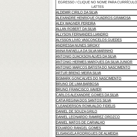
EGRESSO / CLIQUE NO NOME PARA CURRÍCUL
LATTES
ALDEMIR CIRILO DA SILVA
ALEXANDRE HENRIQUE QUADROS GRAMOSA
ALEX WAGNER PEREIRA
ALLAN ROBERT DA SILVA
ALLYSON FERNANDES LIANDRO
ALYSSON LIVIO VASCONCELOS GUEDES
ANDRESSA NUNES SIROKY
ANNA RAFAELLA DA SILVA MARINHO
ANTONIO DJACKSON ALVES DA SILVA
ANTONIO HERMES MARQUES DA SILVA JUNIOR
ANTONIO MARCOS BATISTA DO NASCIMENTO
ARTUR BRENO MEIRA SILVA
BISMARK GONCALVES DO NASCIMENTO
BRUNO DE LIMA BARBOSA
BRUNO FRANCISCO XAVIER
CARLOS ALEXANDRE GOMES DA SILVA
CATIA REGINA DOS SANTOS SILVA
CLEANDERSON ROMUALDO FIDELIS
DANIEL DE SOUZA GRILO
DANIEL LEONARDO RAMIREZ OROZCO
DANIEL MATOS DE CARVALHO
EDUARDO RANGEL GOMES
ELISANGELA RODRIGUES DE ALMEIDA