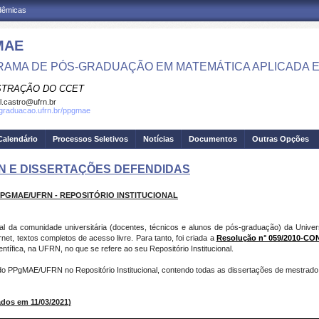
adêmicas
MAE
AMA DE PÓS-GRADUAÇÃO EM MATEMÁTICA APLICADA E 
STRAÇÃO DO CCET
el.castro@ufrn.br
sgraduacao.ufrn.br/ppgmae
Calendário
Processos Seletivos
Notícias
Documentos
Outras Opções
RN E DISSERTAÇÕES DEFENDIDAS
PPGMAE/UFRN -
REPOSITÓRIO INSTITUCIONAL
ctual da comunidade universitária (docentes, técnicos e alunos de pós-graduação) da Uni
net, textos completos de acesso livre. Para tanto, foi criada a
Resolução n° 059/2010-C
entífica, na UFRN, no que se refere ao seu Repositório Institucional.
 do PPgMAE/UFRN no Repositório Institucional, contendo todas as dissertações de mestrado
os em 11/03/2021)