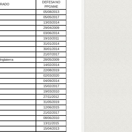
DEFESA NO
RADO
PPGMAE
05/08/2013
05/05/2017
13/03/2014
29/04/2009
03/06/2014
19/10/2011
31/01/2014
30/01/2014
21/07/2017
Inglaterra
28/05/2009
14/02/2014
22/08/2019
02/03/2020
04/09/2014
15/02/2017
19/03/2010
27/11/2012
31/05/2019
12/06/2015
21/02/2017
08/06/2010
13/11/2015
15/04/2013