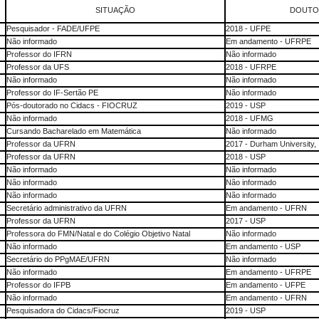
O
SITUAÇÃO
DOUTO
Pesquisador - FADE/UFPE
2018 - UFPE
Não informado
Em andamento - UFRPE
Professor do IFRN
Não informado
Professor da UFS
2018 - UFRPE
Não informado
Não informado
Professor do IF-Sertão PE
Não informado
Pós-doutorado no Cidacs - FIOCRUZ
2019 - USP
Não informado
2018 - UFMG
Cursando Bacharelado em Matemática
Não informado
Professor da UFRN
2017 - Durham University, 
Professor da UFRN
2018 - USP
Não informado
Não informado
Não informado
Não informado
Não informado
Não informado
Secretário administrativo da UFRN
Em andamento - UFRN
Professor da UFRN
2017 - USP
Professora do FMN/Natal e do Colégio Objetivo Natal
Não informado
Não informado
Em andamento - USP
Secretário do PPgMAE/UFRN
Não informado
Não informado
Em andamento - UFRPE
Professor do IFPB
Em andamento - UFPE
Não informado
Em andamento - UFRN
Pesquisadora do Cidacs/Fiocruz
2019 - USP