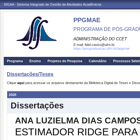
SIGAA - Sistema Integrado de Gestão de Atividades Acadêmicas
PPGMAE
PROGRAMA DE PÓS-GRADU
ADMINISTRAÇÃO DO CCET
E-mail:
fidel.castro@ufrn.br
https://posgraduacao.ufrn.br/ppgmae
Programa
Ensino
Projetos de Pesquisa
Calendário
Processos Selet
Dissertações/Teses
Clique
aqui
para acessar os arquivos diretamente da Biblioteca Digital de Teses e Di
2026
Dissertações
ANA LUZIELMA DIAS CAMPO
ESTIMADOR RIDGE PARA