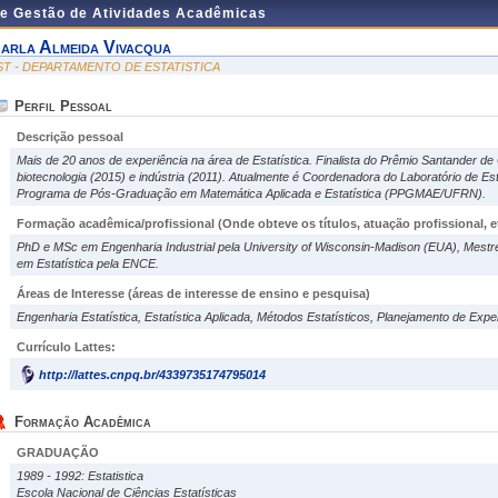
de Gestão de Atividades Acadêmicas
arla Almeida Vivacqua
ST - DEPARTAMENTO DE ESTATISTICA
Perfil Pessoal
Descrição pessoal
Mais de 20 anos de experiência na área de Estatística. Finalista do Prêmio Santander de
biotecnologia (2015) e indústria (2011). Atualmente é Coordenadora do Laboratório de Es
Programa de Pós-Graduação em Matemática Aplicada e Estatística (PPGMAE/UFRN).
Formação acadêmica/profissional (Onde obteve os títulos, atuação profissional, et
PhD e MSc em Engenharia Industrial pela University of Wisconsin-Madison (EUA), Mest
em Estatística pela ENCE.
Áreas de Interesse
(áreas de interesse de ensino e pesquisa)
Engenharia Estatística, Estatística Aplicada, Métodos Estatísticos, Planejamento de Exp
Currículo Lattes:
http://lattes.cnpq.br/4339735174795014
Formação Acadêmica
GRADUAÇÃO
1989 - 1992: Estatistica
Escola Nacional de Ciências Estatísticas