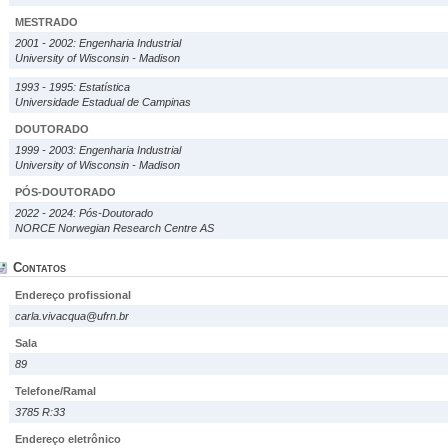
MESTRADO
2001 - 2002: Engenharia Industrial
University of Wisconsin - Madison
1993 - 1995: Estatística
Universidade Estadual de Campinas
DOUTORADO
1999 - 2003: Engenharia Industrial
University of Wisconsin - Madison
PÓS-DOUTORADO
2022 - 2024: Pós-Doutorado
NORCE Norwegian Research Centre AS
Contatos
Endereço profissional
carla.vivacqua@ufrn.br
Sala
89
Telefone/Ramal
3785 R:33
Endereço eletrônico