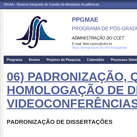
SIGAA - Sistema Integrado de Gestão de Atividades Acadêmicas
PPGMAE
PROGRAMA DE PÓS-GRADU
ADMINISTRAÇÃO DO CCET
E-mail:
fidel.castro@ufrn.br
https://posgraduacao.ufrn.br/ppgmae
Programa
Ensino
Projetos de Pesquisa
Calendário
Processos Selet
06) PADRONIZAÇÃO, 
HOMOLOGAÇÃO DE DI
VIDEOCONFERÊNCIA
PADRONIZAÇÃO DE DISSERTAÇÕES