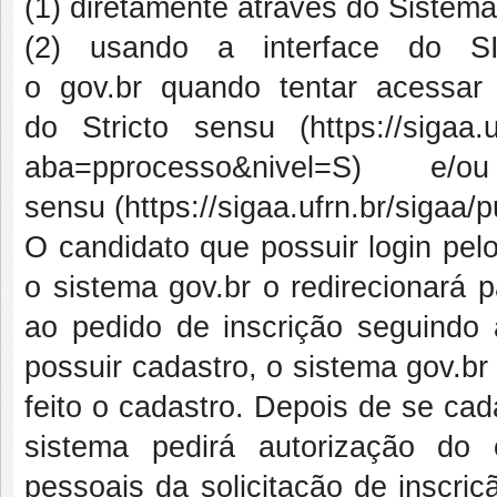
(1) diretamente através do Sistem
(2) usando a interface do S
o
g
o
v
.b
r
quando tentar acessar
do
Stricto sensu
(
https://sigaa.
aba=pprocesso&nivel=S
) e/ou
sensu
(
https://sigaa.ufrn.br/sigaa/p
O candidato que possuir login pel
o sistema
g
o
v
.b
r
o redirecionará 
ao pedido de inscrição seguindo 
possuir cadastro, o sistema
g
o
v
.b
feito o cadastro. Depois de se cad
sistema pedirá autorização do
pessoais da solicitação de inscri