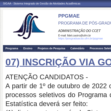
SIGAA - Sistema Integrado de Gestão de Atividades Acadêmicas
PPGMAE
PROGRAMA DE PÓS-GRADU
ADMINISTRAÇÃO DO CCET
E-mail:
fidel.castro@ufrn.br
https://posgraduacao.ufrn.br/ppgmae
Programa
Ensino
Projetos de Pesquisa
Calendário
Processos Selet
07) INSCRIÇÃO VIA G
ATENÇÃO CANDIDATOS
-
A partir de 1º de outubro de 2022 
processos seletivos do Programa
Estatística deverá ser feito: