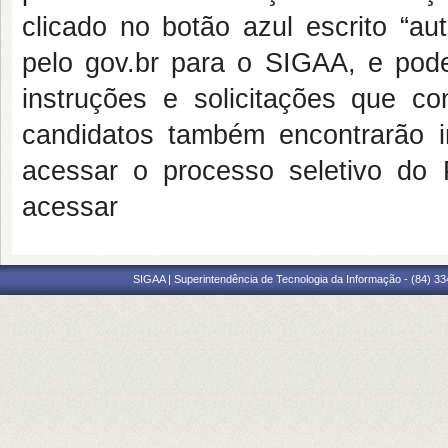
clicado no botão azul escrito “au
pelo
g
o
v
.b
r
para o SIGAA, e pode
instruções e solicitações que co
candidatos também encontrarão 
acessar o processo seletivo d
acessar
SIGAA | Superintendência de Tecnologia da Informação - (84) 3