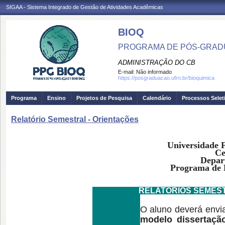
SIGAA - Sistema Integrado de Gestão de Atividades Acadêmicas
BIOQ
PROGRAMA DE PÓS-GRADU
ADMINISTRAÇÃO DO CB
E-mail:
Não informado
https://posgraduacao.ufrn.br/bioquimica
Programa
Ensino
Projetos de Pesquisa
Calendário
Processos Selet
Relatório Semestral - Orientações
Universidade 
Ce
Depar
Programa de 
RELATÓRIOS SEMESTRA
O aluno deverá envi
modelo dissertação