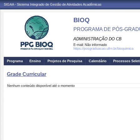
SIGAA - Sistema Integrado de Gestão de Atividades Acadêmicas
BIOQ
PROGRAMA DE PÓS-GRADU
ADMINISTRAÇÃO DO CB
E-mail:
Não informado
https://posgraduacao.ufrn.br/bioquimica
Programa
Ensino
Projetos de Pesquisa
Calendário
Processos Selet
Grade Curricular
Nenhum conteúdo disponível até o momento