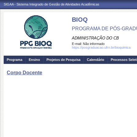
SIGAA - Sistema Integrado de Gestão de Atividades Acadêmicas
BIOQ
PROGRAMA DE PÓS-GRADU
ADMINISTRAÇÃO DO CB
E-mail:
Não informado
https://posgraduacao.ufrn.br/bioquimica
Programa
Ensino
Projetos de Pesquisa
Calendário
Processos Selet
Corpo Docente