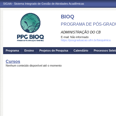
SIGAA - Sistema Integrado de Gestão de Atividades Acadêmicas
BIOQ
PROGRAMA DE PÓS-GRADU
ADMINISTRAÇÃO DO CB
E-mail:
Não informado
https://posgraduacao.ufrn.br/bioquimica
Programa
Ensino
Projetos de Pesquisa
Calendário
Processos Selet
Cursos
Nenhum conteúdo disponível até o momento