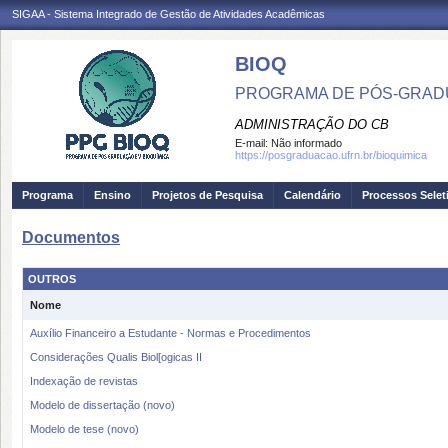
SIGAA - Sistema Integrado de Gestão de Atividades Acadêmicas
BIOQ
PROGRAMA DE PÓS-GRADU
ADMINISTRAÇÃO DO CB
E-mail:
Não informado
https://posgraduacao.ufrn.br/bioquimica
Programa
Ensino
Projetos de Pesquisa
Calendário
Processos Selet
Documentos
OUTROS
Nome
Auxílio Financeiro a Estudante - Normas e Procedimentos
Considerações Qualis Biol[ogicas II
Indexação de revistas
Modelo de dissertação (novo)
Modelo de tese (novo)