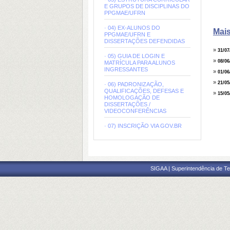
E GRUPOS DE DISCIPLINAS DO
PPGMAE/UFRN
· 04) EX-ALUNOS DO
Mais
PPGMAE/UFRN E
DISSERTAÇÕES DEFENDIDAS
»
31/07
· 05) GUIA DE LOGIN E
»
08/06
MATRÍCULA PARA ALUNOS
INGRESSANTES
»
01/06
»
21/05
· 06) PADRONIZAÇÃO,
QUALIFICAÇÕES, DEFESAS E
»
15/05
HOMOLOGAÇÃO DE
DISSERTAÇÕES /
VIDEOCONFERÊNCIAS
· 07) INSCRIÇÃO VIA GOV.BR
SIGAA | Superintendência de Te