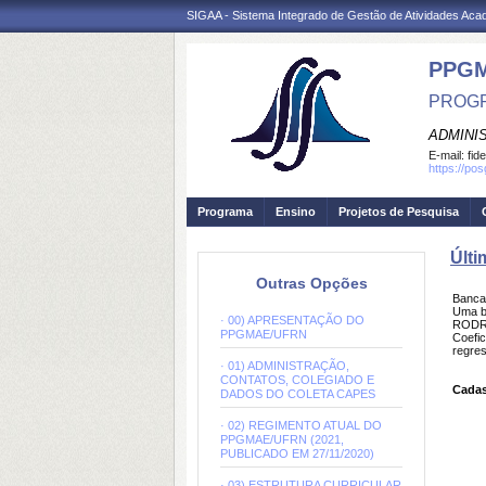
SIGAA - Sistema Integrado de Gestão de Atividades Ac
PPG
PROGR
ADMINI
E-mail:
fid
https://po
Programa
Ensino
Projetos de Pesquisa
Últi
Outras Opções
Banc
Uma b
· 00) APRESENTAÇÃO DO
RODRI
PPGMAE/UFRN
Coefic
regres
· 01) ADMINISTRAÇÃO,
CONTATOS, COLEGIADO E
Cadas
DADOS DO COLETA CAPES
· 02) REGIMENTO ATUAL DO
PPGMAE/UFRN (2021,
PUBLICADO EM 27/11/2020)
· 03) ESTRUTURA CURRICULAR