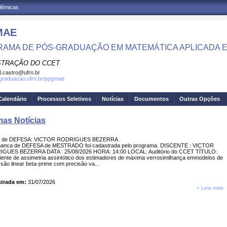
adêmicas
MAE
AMA DE PÓS-GRADUAÇÃO EM MATEMÁTICA APLICADA E 
STRAÇÃO DO CCET
el.castro@ufrn.br
sgraduacao.ufrn.br/ppgmae
Calendário
Processos Seletivos
Notícias
Documentos
Outras Opções
mas Notícias
a de DEFESA: VICTOR RODRIGUES BEZERRA
anca de DEFESA de MESTRADO foi cadastrada pelo programa. DISCENTE : VICTOR
GUES BEZERRA DATA : 25/08/2026 HORA: 14:00 LOCAL: Auditório do CCET TÍTULO:
iente de assimetria assintótico dos estimadores de máxima verrosimilhança emmodelos de
são linear beta-prime com precisão va...
trada em:
31/07/2026
+ Leia mais