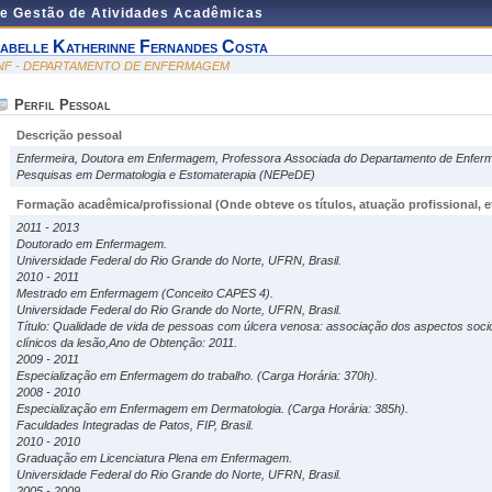
de Gestão de Atividades Acadêmicas
sabelle Katherinne Fernandes Costa
NF - DEPARTAMENTO DE ENFERMAGEM
Perfil Pessoal
Descrição pessoal
Enfermeira, Doutora em Enfermagem, Professora Associada do Departamento de Enfer
Pesquisas em Dermatologia e Estomaterapia (NEPeDE)
Formação acadêmica/profissional (Onde obteve os títulos, atuação profissional, et
2011 - 2013
Doutorado em Enfermagem.
Universidade Federal do Rio Grande do Norte, UFRN, Brasil.
2010 - 2011
Mestrado em Enfermagem (Conceito CAPES 4).
Universidade Federal do Rio Grande do Norte, UFRN, Brasil.
Título: Qualidade de vida de pessoas com úlcera venosa: associação dos aspectos soci
clínicos da lesão,Ano de Obtenção: 2011.
2009 - 2011
Especialização em Enfermagem do trabalho. (Carga Horária: 370h).
2008 - 2010
Especialização em Enfermagem em Dermatologia. (Carga Horária: 385h).
Faculdades Integradas de Patos, FIP, Brasil.
2010 - 2010
Graduação em Licenciatura Plena em Enfermagem.
Universidade Federal do Rio Grande do Norte, UFRN, Brasil.
2005 - 2009