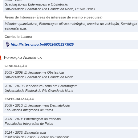
Graduação em Enfermagem e Obstetrícia.
Universidade Federal do Rio Grande do Norte, UFRN, Brasil.
Áreas de Interesse
(áreas de interesse de ensino e pesquisa)
Métodos quantitativos, Enfermagem clínica e cirúrgica, estudos de validação, Semiologia
estomaterapia.
Currículo Lattes:
http://lattes.cnpq.br/5903265312273525
Formação Acadêmica
GRADUAÇÃO
2005 - 2009: Enfermagem e Obstetrícia
Universidade Federal do Rio Grande do Norte
2010 - 2010: Licenciatura Plena em Enfermagem
Universidade Federal do Rio Grande do Norte
ESPECIALIZAÇÃO
2008 - 2010: Enfermagem em Dermatologia
Faculdades Integradas de Patos
2009 - 2011: Enfermagem do trabalho
Faculdades Integradas de Patos
2024 - 2026: Estomaterapia
Instituição de Ensino Superior no Cabedello