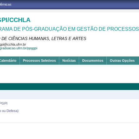
adêmicas
PI/CCHLA
AMA DE PÓS-GRADUAÇÃO EM GESTÃO DE PROCESSOS 
 DE CIÊNCIAS HUMANAS, LETRAS E ARTES
pi@cchla.ufrn.br
sgraduacao.ufrn.br/ppggpi
Calendário
Processos Seletivos
Notícias
Documentos
Outras Opções
PPGPI
o ou Defesa)