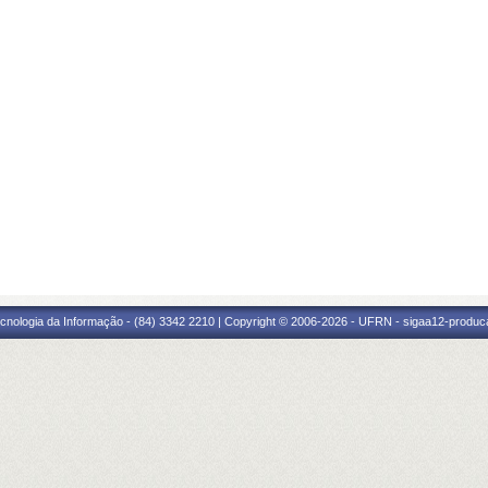
cnologia da Informação - (84) 3342 2210 | Copyright © 2006-2026 - UFRN - sigaa12-produca