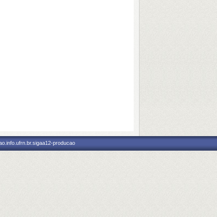
o.info.ufrn.br.sigaa12-producao