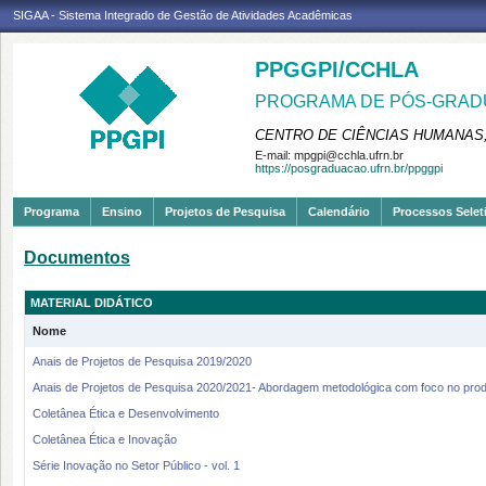
SIGAA - Sistema Integrado de Gestão de Atividades Acadêmicas
PPGGPI/CCHLA
PROGRAMA DE PÓS-GRADU
CENTRO DE CIÊNCIAS HUMANAS,
E-mail:
mpgpi@cchla.ufrn.br
https://posgraduacao.ufrn.br/ppggpi
Programa
Ensino
Projetos de Pesquisa
Calendário
Processos Selet
Documentos
MATERIAL DIDÁTICO
Nome
Anais de Projetos de Pesquisa 2019/2020
Anais de Projetos de Pesquisa 2020/2021- Abordagem metodológica com foco no pro
Coletânea Ética e Desenvolvimento
Coletânea Ética e Inovação
Série Inovação no Setor Público - vol. 1