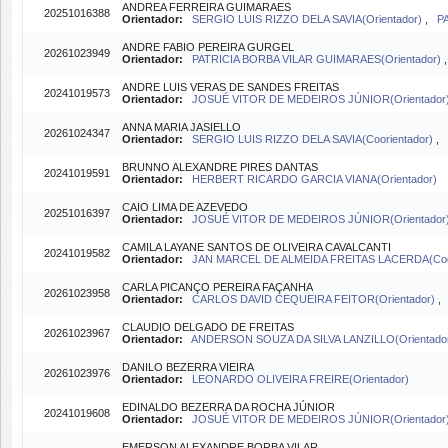
ANDREA FERREIRA GUIMARAES
20251016388
Orientador:
SERGIO LUIS RIZZO DELA SAVIA(Orientador)
,
P
ANDRE FABIO PEREIRA GURGEL
20261023949
Orientador:
PATRICIA BORBA VILAR GUIMARAES(Orientador)
ANDRE LUIS VERAS DE SANDES FREITAS
20241019573
Orientador:
JOSUÉ VITOR DE MEDEIROS JÚNIOR(Orientador
ANNA MARIA JASIELLO
20261024347
Orientador:
SERGIO LUIS RIZZO DELA SAVIA(Coorientador)
,
BRUNNO ALEXANDRE PIRES DANTAS
20241019591
Orientador:
HERBERT RICARDO GARCIA VIANA(Orientador)
CAIO LIMA DE AZEVEDO
20251016397
Orientador:
JOSUÉ VITOR DE MEDEIROS JÚNIOR(Orientador
CAMILA LAYANE SANTOS DE OLIVEIRA CAVALCANTI
20241019582
Orientador:
JAN MARCEL DE ALMEIDA FREITAS LACERDA(Coo
CARLA PICANÇO PEREIRA FAÇANHA
20261023958
Orientador:
CARLOS DAVID CEQUEIRA FEITOR(Orientador)
CLAUDIO DELGADO DE FREITAS
20261023967
Orientador:
ANDERSON SOUZA DA SILVA LANZILLO(Orientado
DANILO BEZERRA VIEIRA
20261023976
Orientador:
LEONARDO OLIVEIRA FREIRE(Orientador)
EDINALDO BEZERRA DA ROCHA JÚNIOR
20241019608
Orientador:
JOSUÉ VITOR DE MEDEIROS JÚNIOR(Orientador
EMERSON ALEXANDRE BORBA VILAR