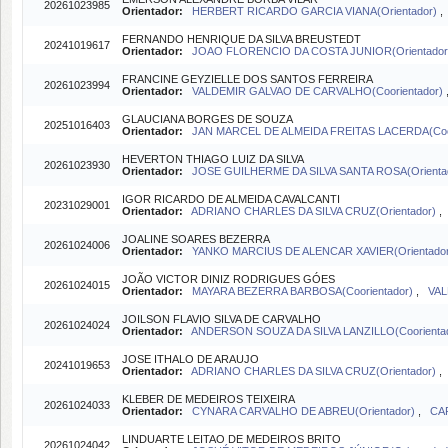
20261023985
Orientador:
HERBERT RICARDO GARCIA VIANA(Orientador)
FERNANDO HENRIQUE DA SILVA BREUSTEDT
20241019617
Orientador:
JOAO FLORENCIO DA COSTA JUNIOR(Orientado
FRANCINE GEYZIELLE DOS SANTOS FERREIRA
20261023994
Orientador:
VALDEMIR GALVAO DE CARVALHO(Coorientador)
GLAUCIANA BORGES DE SOUZA
20251016403
Orientador:
JAN MARCEL DE ALMEIDA FREITAS LACERDA(Coo
HEVERTON THIAGO LUIZ DA SILVA
20261023930
Orientador:
JOSE GUILHERME DA SILVA SANTA ROSA(Orienta
IGOR RICARDO DE ALMEIDA CAVALCANTI
20231029001
Orientador:
ADRIANO CHARLES DA SILVA CRUZ(Orientador)
,
JOALINE SOARES BEZERRA
20261024006
Orientador:
YANKO MARCIUS DE ALENCAR XAVIER(Orientado
JOÃO VICTOR DINIZ RODRIGUES GÓES
20261024015
Orientador:
MAYARA BEZERRA BARBOSA(Coorientador)
,
VAL
JOILSON FLAVIO SILVA DE CARVALHO
20261024024
Orientador:
ANDERSON SOUZA DA SILVA LANZILLO(Coorienta
JOSE ITHALO DE ARAUJO
20241019653
Orientador:
ADRIANO CHARLES DA SILVA CRUZ(Orientador)
,
KLEBER DE MEDEIROS TEIXEIRA
20261024033
Orientador:
CYNARA CARVALHO DE ABREU(Orientador)
,
CA
LINDUARTE LEITAO DE MEDEIROS BRITO
20261024042