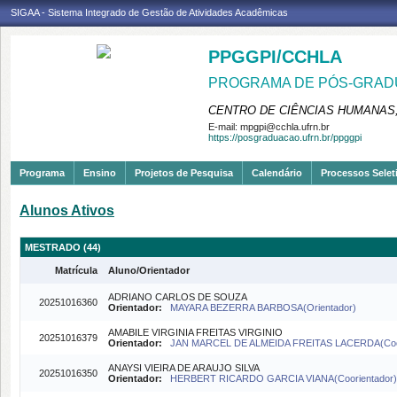
SIGAA - Sistema Integrado de Gestão de Atividades Acadêmicas
PPGGPI/CCHLA
PROGRAMA DE PÓS-GRADU
CENTRO DE CIÊNCIAS HUMANAS,
E-mail:
mpgpi@cchla.ufrn.br
https://posgraduacao.ufrn.br/ppggpi
Programa
Ensino
Projetos de Pesquisa
Calendário
Processos Selet
Alunos Ativos
MESTRADO (44)
Matrícula
Aluno/Orientador
ADRIANO CARLOS DE SOUZA
20251016360
Orientador:
MAYARA BEZERRA BARBOSA(Orientador)
AMABILE VIRGINIA FREITAS VIRGINIO
20251016379
Orientador:
JAN MARCEL DE ALMEIDA FREITAS LACERDA(Coo
ANAYSI VIEIRA DE ARAUJO SILVA
20251016350
Orientador:
HERBERT RICARDO GARCIA VIANA(Coorientador