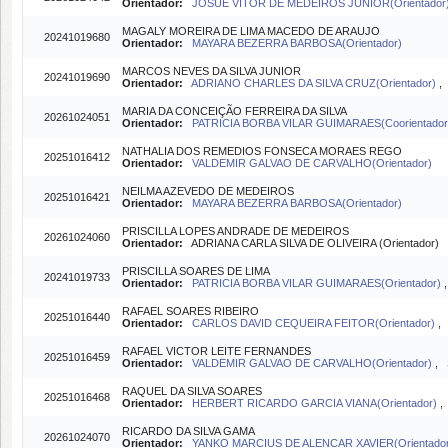
Orientador:
JOSUÉ VITOR DE MEDEIROS JÚNIOR(Orientador
MAGALY MOREIRA DE LIMA MACEDO DE ARAUJO
20241019680
Orientador:
MAYARA BEZERRA BARBOSA(Orientador)
MARCOS NEVES DA SILVA JUNIOR
20241019690
Orientador:
ADRIANO CHARLES DA SILVA CRUZ(Orientador)
,
MARIA DA CONCEIÇÃO FERREIRA DA SILVA
20261024051
Orientador:
PATRICIA BORBA VILAR GUIMARAES(Coorientado
NATHALIA DOS REMEDIOS FONSECA MORAES REGO
20251016412
Orientador:
VALDEMIR GALVAO DE CARVALHO(Orientador)
NEILMA AZEVEDO DE MEDEIROS
20251016421
Orientador:
MAYARA BEZERRA BARBOSA(Orientador)
PRISCILLA LOPES ANDRADE DE MEDEIROS
20261024060
Orientador:
ADRIANA CARLA SILVA DE OLIVEIRA (Orientador)
PRISCILLA SOARES DE LIMA
20241019733
Orientador:
PATRICIA BORBA VILAR GUIMARAES(Orientador)
RAFAEL SOARES RIBEIRO
20251016440
Orientador:
CARLOS DAVID CEQUEIRA FEITOR(Orientador)
RAFAEL VICTOR LEITE FERNANDES
20251016459
Orientador:
VALDEMIR GALVAO DE CARVALHO(Orientador)
,
RAQUEL DA SILVA SOARES
20251016468
Orientador:
HERBERT RICARDO GARCIA VIANA(Orientador)
RICARDO DA SILVA GAMA
20261024070
Orientador:
YANKO MARCIUS DE ALENCAR XAVIER(Orientado