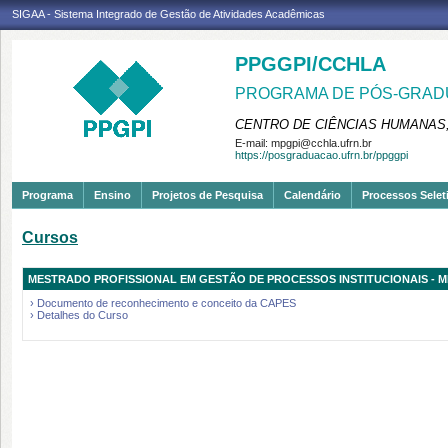
SIGAA - Sistema Integrado de Gestão de Atividades Acadêmicas
PPGGPI/CCHLA
PROGRAMA DE PÓS-GRADU
CENTRO DE CIÊNCIAS HUMANAS,
E-mail:
mpgpi@cchla.ufrn.br
https://posgraduacao.ufrn.br/ppggpi
Programa
Ensino
Projetos de Pesquisa
Calendário
Processos Selet
Cursos
MESTRADO PROFISSIONAL EM GESTÃO DE PROCESSOS INSTITUCIONAIS - 
› Documento de reconhecimento e conceito da CAPES
› Detalhes do Curso