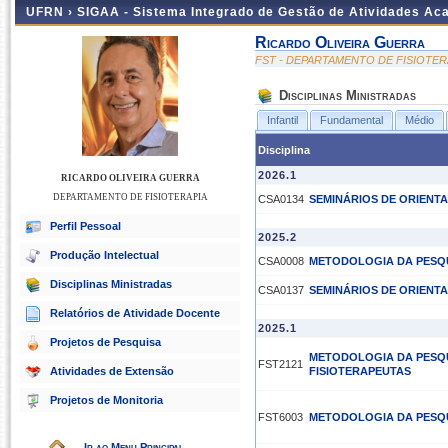
UFRN ›
SIGAA - Sistema Integrado de Gestão de Atividades A
Ricardo Oliveira Guerra
FST - DEPARTAMENTO DE FISIOTER
Disciplinas Ministradas
Infantil
Fundamental
Médio
Disciplina
2026.1
RICARDO OLIVEIRA GUERRA
DEPARTAMENTO DE FISIOTERAPIA
CSA0134
SEMINÁRIOS DE ORIENT
Perfil Pessoal
2025.2
Produção Intelectual
CSA0008
METODOLOGIA DA PESQU
Disciplinas Ministradas
CSA0137
SEMINÁRIOS DE ORIENTAÇ
Relatórios de Atividade Docente
2025.1
Projetos de Pesquisa
METODOLOGIA DA PESQU
FST2121
Atividades de Extensão
FISIOTERAPEUTAS
Projetos de Monitoria
FST6003
METODOLOGIA DA PESQU
Ir ao Menu Principal