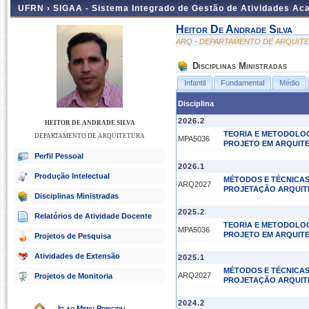
UFRN ›
SIGAA - Sistema Integrado de Gestão de Atividades A
Heitor De Andrade Silva
ARQ - DEPARTAMENTO DE ARQUIT
Disciplinas Ministradas
Infantil
Fundamental
Médio
Disciplina
2026.2
HEITOR DE ANDRADE SILVA
TEORIA E METODOLO
DEPARTAMENTO DE ARQUITETURA
MPA5036
PROJETO EM ARQUIT
Perfil Pessoal
2026.1
Produção Intelectual
MÉTODOS E TÉCNICAS
ARQ2027
PROJETAÇÃO ARQUIT
Disciplinas Ministradas
2025.2
Relatórios de Atividade Docente
TEORIA E METODOLO
MPA5036
PROJETO EM ARQUIT
Projetos de Pesquisa
Atividades de Extensão
2025.1
MÉTODOS E TÉCNICAS
ARQ2027
Projetos de Monitoria
PROJETAÇÃO ARQUIT
2024.2
Ir ao Menu Principal