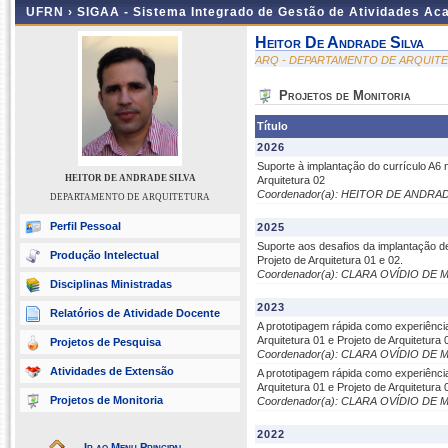
UFRN ›
SIGAA - Sistema Integrado de Gestão de Atividades A
Heitor De Andrade Silva
ARQ - DEPARTAMENTO DE ARQUIT
Projetos de Monitoria
Título
2026
Suporte à implantação do currículo A
HEITOR DE ANDRADE SILVA
Arquitetura 02
Coordenador(a): HEITOR DE ANDRAD
DEPARTAMENTO DE ARQUITETURA
Perfil Pessoal
2025
Suporte aos desafios da implantação d
Produção Intelectual
Projeto de Arquitetura 01 e 02.
Coordenador(a): CLARA OVÍDIO D
Disciplinas Ministradas
2023
Relatórios de Atividade Docente
A prototipagem rápida como experiênci
Arquitetura 01 e Projeto de Arquitetura 
Projetos de Pesquisa
Coordenador(a): CLARA OVÍDIO D
Atividades de Extensão
A prototipagem rápida como experiênci
Arquitetura 01 e Projeto de Arquitetura 
Projetos de Monitoria
Coordenador(a): CLARA OVÍDIO D
2022
Ir ao Menu Principal