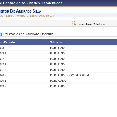
de Gestão de Atividades Acadêmicas
eitor De Andrade Silva
RQ - DEPARTAMENTO DE ARQUITETURA
: Visualizar Relatório
Relatórios de Atividade Docente
no/Período
Situação
023.2
PUBLICADO
023.1
PUBLICADO
022.2
PUBLICADO
022.1
PUBLICADO
021.2
PUBLICADO
020.2
PUBLICADO COM RESSALVA
020.1
PUBLICADO
019.2
PUBLICADO