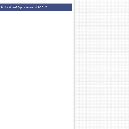
ufrn.br.sigaa12-producao
v4.20.5_7