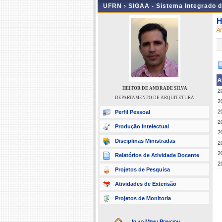
UFRN ›
SIGAA - Sistema Integrado 
H
A
A
HEITOR DE ANDRADE SILVA
2
DEPARTAMENTO DE ARQUITETURA
2
2
Perfil Pessoal
2
Produção Intelectual
2
Disciplinas Ministradas
2
2
Relatórios de Atividade Docente
2
Projetos de Pesquisa
Atividades de Extensão
Projetos de Monitoria
Ir ao Menu Principal