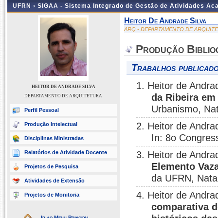
UFRN ›
SIGAA - Sistema Integrado de Gestão de Atividades A
Heitor De Andrade Silva
ARQ - DEPARTAMENTO DE ARQUIT
Produção Biblio
Trabalhos publicado
1. Heitor de Andra
HEITOR DE ANDRADE SILVA
da Ribeira em
DEPARTAMENTO DE ARQUITETURA
Urbanismo, Nat
Perfil Pessoal
2. Heitor de Andra
Produção Intelectual
In: 8o Congress
Disciplinas Ministradas
Relatórios de Atividade Docente
3. Heitor de Andra
Elemento Vaz
Projetos de Pesquisa
da UFRN, Natal
Atividades de Extensão
4. Heitor de Andra
Projetos de Monitoria
comparativa d
Ir ao Menu Principal