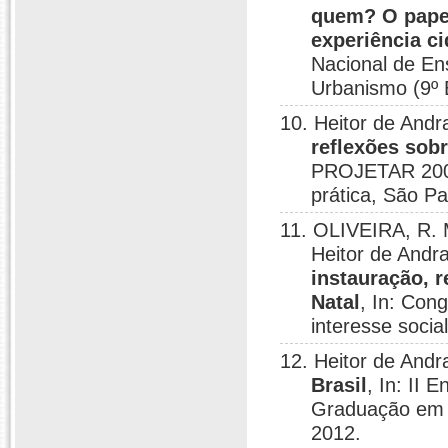
quem? O papel
experiência ci
Nacional de En
Urbanismo (9º 
10. Heitor de Andr
reflexões sob
PROJETAR 2009 
prática, São Pa
11. OLIVEIRA, R. 
Heitor de Andr
instauração, 
Natal
, In: Con
interesse socia
12. Heitor de Andr
Brasil
, In: II
Graduação em 
2012.