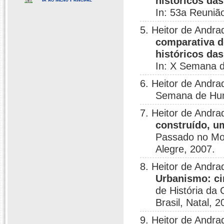
históricos das
In: 53a Reuniã
5. Heitor de Andra
comparativa d
históricos das
In: X Semana 
6. Heitor de Andra
Semana de Hum
7. Heitor de Andra
construído, u
Passado no Mode
Alegre, 2007.
8. Heitor de Andra
Urbanismo: ci
de História da
Brasil, Natal, 2
9. Heitor de Andra