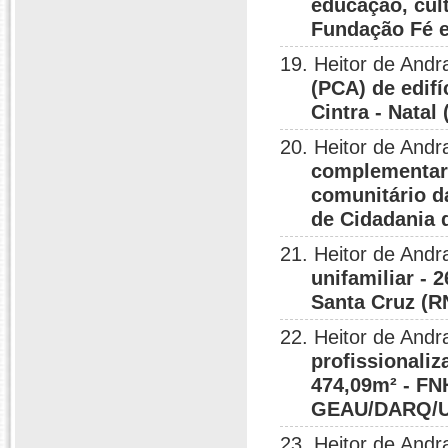
educação, cult
Fundação Fé e 
19. Heitor de Andr
(PCA) de edifí
Cintra - Natal
20. Heitor de And
complementar 
comunitário d
de Cidadania 
21. Heitor de Andr
unifamiliar - 
Santa Cruz (R
22. Heitor de Andr
profissionaliz
474,09m² - FN
GEAU/DARQ/UF
23. Heitor de Andr