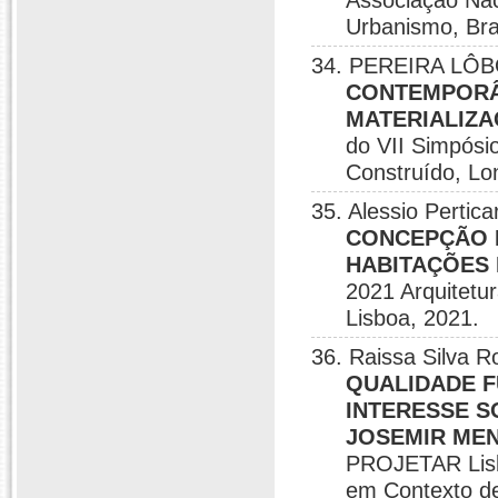
Associação Nac
Urbanismo, Bras
34. PEREIRA LÔBO
CONTEMPORÂ
MATERIALIZA
do VII Simpósi
Construído, Lo
35. Alessio Pertica
CONCEPÇÃO 
HABITAÇÕES 
2021 Arquitetu
Lisboa, 2021.
36. Raissa Silva R
QUALIDADE F
INTERESSE S
JOSEMIR MEN
PROJETAR Lisbo
em Contexto de