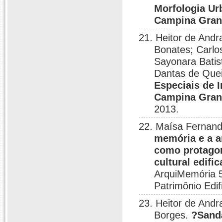
Morfologia Ur
Campina Gran
21. Heitor de Andr
Bonates; Carlos
Sayonara Batist
Dantas de Quei
Especiais de 
Campina Gran
2013.
22. Maísa Fernande
memória e a a
como protagon
cultural edifi
ArquiMemória 5
Patrimônio Edif
23. Heitor de Andr
Borges.
?Sandá