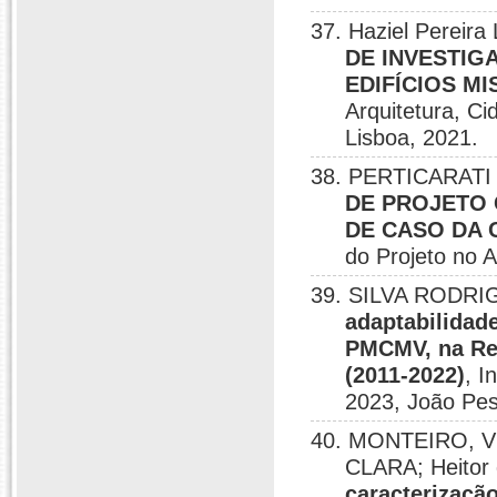
37. Haziel Pereira
DE INVESTIG
EDIFÍCIOS M
Arquitetura, C
Lisboa, 2021.
38. PERTICARATI D
DE PROJETO
DE CASO DA
do Projeto no 
39. SILVA RODRIG
adaptabilidad
PMCMV, na Reg
(2011-2022)
, I
2023, João Pes
40. MONTEIRO, 
CLARA; Heitor 
caracterizaçã