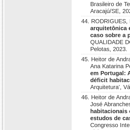
Brasileiro de 
Aracajú/SE, 20
44. RODRIGUES, R
arquitetônica
caso sobre a 
QUALIDADE D
Pelotas, 2023.
45. Heitor de Andr
Ana Katarina P
em Portugal: 
déficit habita
Arquitetura', 
46. Heitor de Andr
José Abranches
habitacionais
estudos de ca
Congresso Inte