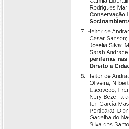
Camila Liberali
Rodrigues Mar
Conservação I
Socioambient
7. Heitor de Andrad
Cesar Sanson; 
Josélia Silva; 
Sarah Andrade
periferias nas
Direito à Cida
8. Heitor de Andra
Oliveira; Nilbe
Escovedo; Fran
Nery Bezerra de
Ion Garcia Mas
Perticarati Dio
Gadelha do Nas
Silva dos Santo