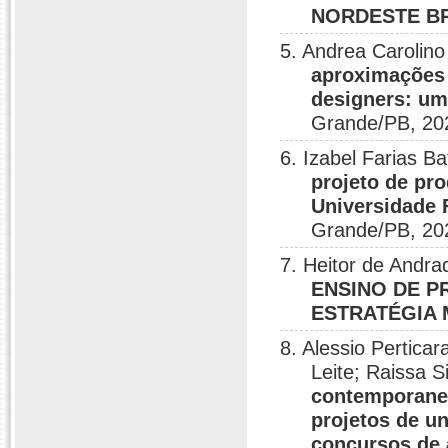
NORDESTE B
5. Andrea Carolino
aproximações 
designers: u
Grande/PB, 20
6. Izabel Farias Ba
projeto de pr
Universidade
Grande/PB, 20
7. Heitor de Andra
ENSINO DE P
ESTRATÉGIA
8. Alessio Perticar
Leite; Raissa S
contemporanei
projetos de un
concursos de 