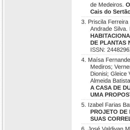
de Medeiros.
O
Cais do Sertã
3. Priscila Ferrei
Andrade Silva.
HABITACIONA
DE PLANTAS
ISSN: 2448296
4. Maísa Fernandes
Mediros; Verner
Dionisi; Gleice
Almeida Batist
A CASA DE D
UMA PROPOST
5. Izabel Farias Ba
PROJETO DE 
SUAS CORRE
6. José Valdivan M