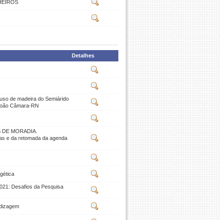
HEIROS
Detalhes
m uso de madeira do Semiárido
m João Câmara-RN
 DE MORADIA.
cas e da retomada da agenda
gética
021: Desafios da Pesquisa
ndizagem