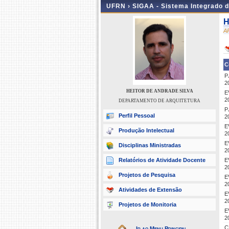
UFRN ›
SIGAA - Sistema Integrado 
H
A
C
P
2
HEITOR DE ANDRADE SILVA
E
2
DEPARTAMENTO DE ARQUITETURA
P
Perfil Pessoal
2
E
Produção Intelectual
2
E
Disciplinas Ministradas
2
Relatórios de Atividade Docente
E
2
Projetos de Pesquisa
E
2
Atividades de Extensão
E
2
Projetos de Monitoria
E
2
C
Ir ao Menu Principal