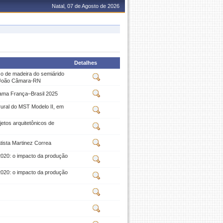
Natal, 07 de Agosto de 2026
Detalhes
uso de madeira do semiárido
m João Câmara-RN
grama França–Brasil 2025
rural do MST Modelo II, em
etos arquitetônicos de
atista Martinez Correa
020: o impacto da produção
020: o impacto da produção