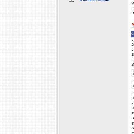
2
E
2
C
P
2
P
2
P
2
P
2
E
2
E
2
E
2
E
2
E
2
E