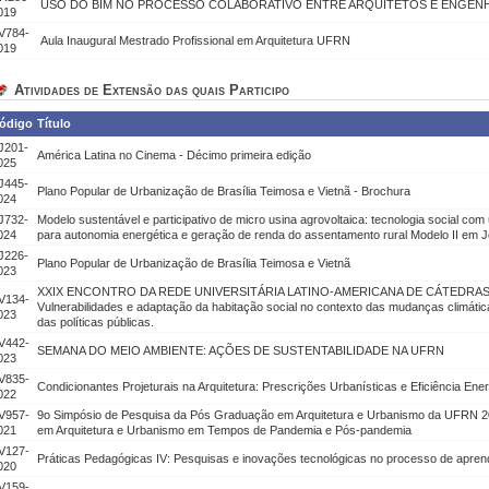
USO DO BIM NO PROCESSO COLABORATIVO ENTRE ARQUITETOS E ENGEN
019
V784-
Aula Inaugural Mestrado Profissional em Arquitetura UFRN
019
Atividades de Extensão das quais Participo
ódigo
Título
J201-
América Latina no Cinema - Décimo primeira edição
025
J445-
Plano Popular de Urbanização de Brasília Teimosa e Vietnã - Brochura
024
J732-
Modelo sustentável e participativo de micro usina agrovoltaica: tecnologia social co
024
para autonomia energética e geração de renda do assentamento rural Modelo II e
J226-
Plano Popular de Urbanização de Brasília Teimosa e Vietnã
023
XXIX ENCONTRO DA REDE UNIVERSITÁRIA LATINO-AMERICANA DE CÁTEDRAS
V134-
Vulnerabilidades e adaptação da habitação social no contexto das mudanças climáti
023
das políticas públicas.
V442-
SEMANA DO MEIO AMBIENTE: AÇÕES DE SUSTENTABILIDADE NA UFRN
023
V835-
Condicionantes Projeturais na Arquitetura: Prescrições Urbanísticas e Eficiência Ener
022
V957-
9o Simpósio de Pesquisa da Pós Graduação em Arquitetura e Urbanismo da UFRN 2
021
em Arquitetura e Urbanismo em Tempos de Pandemia e Pós-pandemia
V127-
Práticas Pedagógicas IV: Pesquisas e inovações tecnológicas no processo de apre
020
V159-