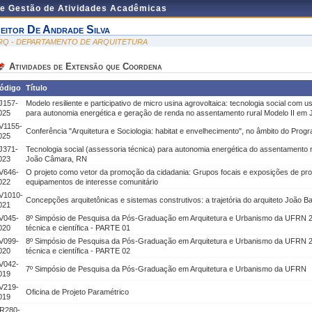
de Gestão de Atividades Acadêmicas
eitor De Andrade Silva
RQ - DEPARTAMENTO DE ARQUITETURA
Atividades de Extensão que Coordena
ódigo
Título
J157-
Modelo resiliente e participativo de micro usina agrovoltaica: tecnologia social com 
025
para autonomia energética e geração de renda no assentamento rural Modelo II e
V1155-
Conferência "Arquitetura e Sociologia: habitat e envelhecimento", no âmbito do Pro
025
J371-
Tecnologia social (assessoria técnica) para autonomia energética do assentamento 
023
João Câmara, RN
V646-
O projeto como vetor da promoção da cidadania: Grupos focais e exposições de proj
022
equipamentos de interesse comunitário
V1010-
Concepções arquitetônicas e sistemas construtivos: a trajetória do arquiteto João B
021
V045-
8º Simpósio de Pesquisa da Pós-Graduação em Arquitetura e Urbanismo da UFRN 2
020
técnica e científica - PARTE 01
V099-
8º Simpósio de Pesquisa da Pós-Graduação em Arquitetura e Urbanismo da UFRN 2
020
técnica e científica - PARTE 02
V042-
7º Simpósio de Pesquisa da Pós-Graduação em Arquitetura e Urbanismo da UFRN
019
V219-
Oficina de Projeto Paramétrico
019
R280-