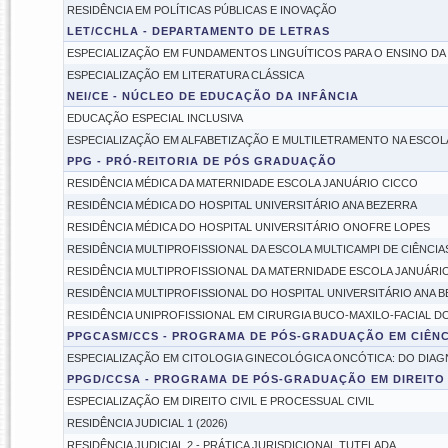
RESIDÊNCIA EM POLÍTICAS PÚBLICAS E INOVAÇÃO
LET/CCHLA - DEPARTAMENTO DE LETRAS
ESPECIALIZAÇÃO EM FUNDAMENTOS LINGUÍTICOS PARA O ENSINO DA L
ESPECIALIZAÇÃO EM LITERATURA CLÁSSICA
NEI/CE - NÚCLEO DE EDUCAÇÃO DA INFÂNCIA
EDUCAÇÃO ESPECIAL INCLUSIVA
ESPECIALIZAÇÃO EM ALFABETIZAÇÃO E MULTILETRAMENTO NA ESCOLA 
PPG - PRÓ-REITORIA DE PÓS GRADUAÇÃO
RESIDÊNCIA MÉDICA DA MATERNIDADE ESCOLA JANUÁRIO CICCO
RESIDÊNCIA MÉDICA DO HOSPITAL UNIVERSITÁRIO ANA BEZERRA
RESIDÊNCIA MÉDICA DO HOSPITAL UNIVERSITÁRIO ONOFRE LOPES
RESIDÊNCIA MULTIPROFISSIONAL DA ESCOLA MULTICAMPI DE CIÊNCIA
RESIDÊNCIA MULTIPROFISSIONAL DA MATERNIDADE ESCOLA JANUÁRI
RESIDÊNCIA MULTIPROFISSIONAL DO HOSPITAL UNIVERSITÁRIO ANA 
RESIDÊNCIA UNIPROFISSIONAL EM CIRURGIA BUCO-MAXILO-FACIAL D
PPGCASM/CCS - PROGRAMA DE PÓS-GRADUAÇÃO EM CIÊNC
ESPECIALIZAÇÃO EM CITOLOGIA GINECOLÓGICA ONCÓTICA: DO DIAG
PPGD/CCSA - PROGRAMA DE PÓS-GRADUAÇÃO EM DIREITO
ESPECIALIZAÇÃO EM DIREITO CIVIL E PROCESSUAL CIVIL
RESIDÊNCIA JUDICIAL 1 (2026)
RESIDÊNCIA JUDICIAL 2 - PRÁTICA JURISDICIONAL TUTELADA