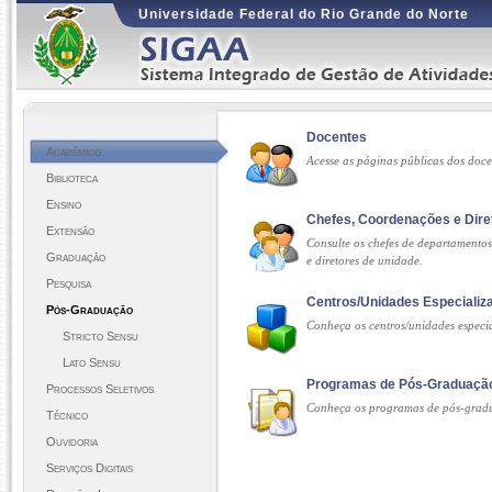
Universidade Federal do Rio Grande do Norte
Docentes
Acadêmico
Acesse as páginas públicas dos doc
Biblioteca
Ensino
Chefes, Coordenações e Dire
Extensão
Consulte os chefes de departamento
Graduação
e diretores de unidade.
Pesquisa
Centros/Unidades Especializ
Pós-Graduação
Conheça os centros/unidades espec
Stricto Sensu
Lato Sensu
Programas de Pós-Graduaçã
Processos Seletivos
Conheça os programas de pós-gra
Técnico
Ouvidoria
Serviços Digitais