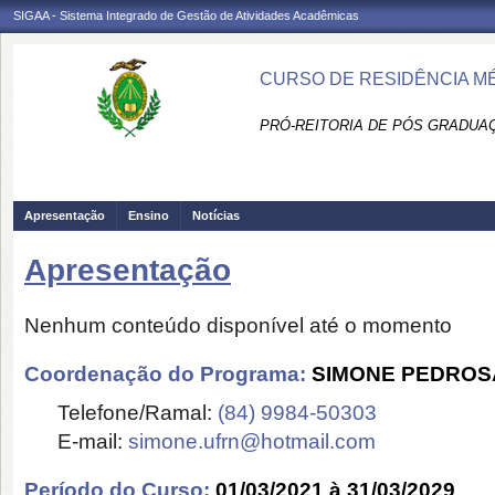
SIGAA - Sistema Integrado de Gestão de Atividades Acadêmicas
CURSO DE RESIDÊNCIA MÉ
PRÓ-REITORIA DE PÓS GRADUAÇ
Apresentação
Ensino
Notícias
Apresentação
Nenhum conteúdo disponível até o momento
Coordenação do Programa:
SIMONE PEDROS
Telefone/Ramal:
(84) 9984-50303
E-mail:
simone.ufrn@hotmail.com
Período do Curso:
01/03/2021 à 31/03/2029