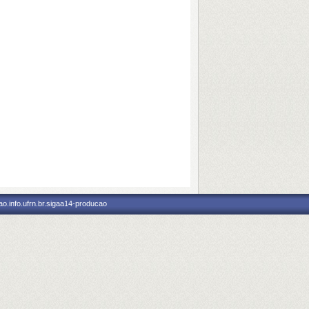
o.info.ufrn.br.sigaa14-producao