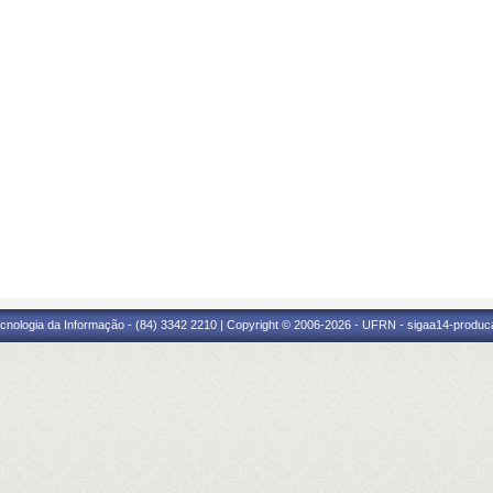
cnologia da Informação - (84) 3342 2210 | Copyright © 2006-2026 - UFRN - sigaa14-produca