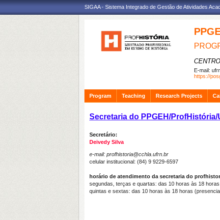
SIGAA - Sistema Integrado de Gestão de Atividades Ac
PPG
PROGR
CENTRO
E-mail:
ufr
https://pos
Program
Teaching
Research Projects
Ca
Secretaria do PPGEH/ProfHistória
Secretário:
Deivedy Silva
e-mail:
profhistoria@cchla.ufrn.br
celular institucional: (84) 9 9229-6597
horário de atendimento da secretaria do profhistor
segundas, terças e quartas: das 10 horas às 18 horas 
quintas e sextas: das 10 horas às 18 horas (presenc