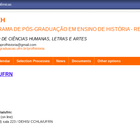
adêmicas
EH
AMA DE PÓS-GRADUAÇÃO EM ENSINO DE HISTÓRIA - R
 DE CIÊNCIAS HUMANAS, LETRAS E ARTES
nprofhistoria@gmail.com
graduacao.ufrn.br/profhistoria
lendar
Selection Processes
News
Documents
Other options
/UFRN
ia/ufrn:
(on line)
ial) sala 223 / DEHIS/ CCHLA/UFRN