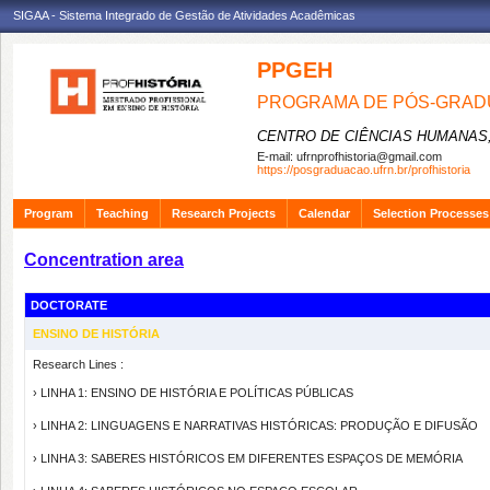
SIGAA - Sistema Integrado de Gestão de Atividades Acadêmicas
PPGEH
PROGRAMA DE PÓS-GRADU
CENTRO DE CIÊNCIAS HUMANAS,
E-mail:
ufrnprofhistoria@gmail.com
https://posgraduacao.ufrn.br/profhistoria
Program
Teaching
Research Projects
Calendar
Selection Processes
Concentration area
DOCTORATE
ENSINO DE HISTÓRIA
Research Lines :
› LINHA 1: ENSINO DE HISTÓRIA E POLÍTICAS PÚBLICAS
› LINHA 2: LINGUAGENS E NARRATIVAS HISTÓRICAS: PRODUÇÃO E DIFUSÃO
› LINHA 3: SABERES HISTÓRICOS EM DIFERENTES ESPAÇOS DE MEMÓRIA