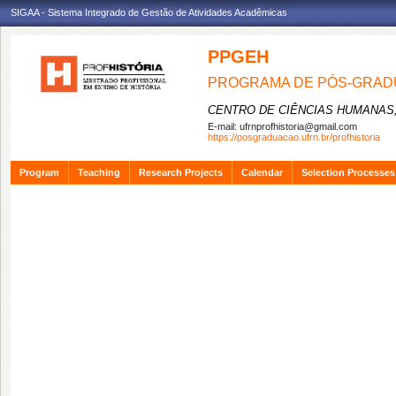
SIGAA - Sistema Integrado de Gestão de Atividades Acadêmicas
PPGEH
PROGRAMA DE PÓS-GRADU
CENTRO DE CIÊNCIAS HUMANAS,
E-mail:
ufrnprofhistoria@gmail.com
https://posgraduacao.ufrn.br/profhistoria
Program
Teaching
Research Projects
Calendar
Selection Processes