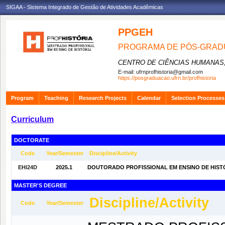
SIGAA - Sistema Integrado de Gestão de Atividades Acadêmicas
PPGEH
PROGRAMA DE PÓS-GRADU
CENTRO DE CIÊNCIAS HUMANAS,
E-mail:
ufrnprofhistoria@gmail.com
https://posgraduacao.ufrn.br/profhistoria
Program
Teaching
Research Projects
Calendar
Selection Processes
Curriculum
DOCTORATE
Code
Year/Semester
Discipline/Activity
EHI24D
2025.1
DOUTORADO PROFISSIONAL EM ENSINO DE HISTÓRI
MASTER'S DEGREE
Discipline/Activity
Code
Year/Semester