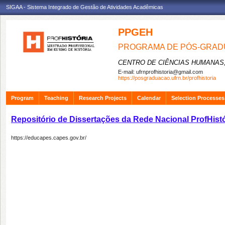
SIGAA - Sistema Integrado de Gestão de Atividades Acadêmicas
PPGEH
PROGRAMA DE PÓS-GRADU
CENTRO DE CIÊNCIAS HUMANAS,
E-mail:
ufrnprofhistoria@gmail.com
https://posgraduacao.ufrn.br/profhistoria
Program
Teaching
Research Projects
Calendar
Selection Processes
Repositório de Dissertações da Rede Nacional ProfHistó
https://educapes.capes.gov.br/