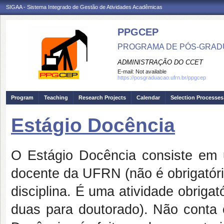
SIGAA - Sistema Integrado de Gestão de Atividades Acadêmicas
PPGCEP
PROGRAMA DE PÓS-GRADU
ADMINISTRAÇÃO DO CCET
E-mail:
Not available
https://posgraduacao.ufrn.br/ppgcep
Program
Teaching
Research Projects
Calendar
Selection Processes
Estágio Docência
O Estágio Docência consiste em u
docente da UFRN (não é obrigatór
disciplina. É uma atividade obriga
duas para doutorado). Não conta c