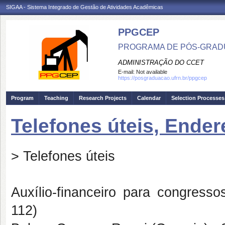
SIGAA - Sistema Integrado de Gestão de Atividades Acadêmicas
PPGCEP
PROGRAMA DE PÓS-GRADU
ADMINISTRAÇÃO DO CCET
E-mail:
Not available
https://posgraduacao.ufrn.br/ppgcep
Program
Teaching
Research Projects
Calendar
Selection Processes
Telefones úteis, Ende
> Telefones úteis
Auxílio-financeiro para congresso
112)