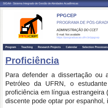
SIGAA - Sistema Integrado de Gestão de Atividades Acadêmicas
PPGCEP
PROGRAMA DE PÓS-GRADU
ADMINISTRAÇÃO DO CCET
E-mail:
Not available
https://posgraduacao.ufrn.br/ppgcep
Program
Teaching
Research Projects
Calendar
Selection Processes
Proficiência
Para defender a dissertação ou
Petróleo da UFRN, o estudante
proficiência em língua estrangeir
discente pode optar por espanhol, 