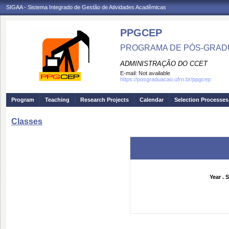
SIGAA - Sistema Integrado de Gestão de Atividades Acadêmicas
PPGCEP
PROGRAMA DE PÓS-GRADU
ADMINISTRAÇÃO DO CCET
E-mail:
Not available
https://posgraduacao.ufrn.br/ppgcep
Program
Teaching
Research Projects
Calendar
Selection Processes
Classes
Year . 