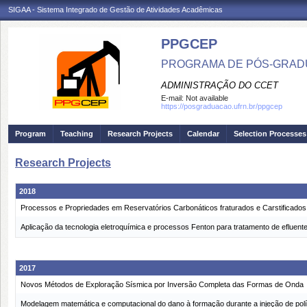
SIGAA - Sistema Integrado de Gestão de Atividades Acadêmicas
PPGCEP
PROGRAMA DE PÓS-GRADU
ADMINISTRAÇÃO DO CCET
E-mail:
Not available
https://posgraduacao.ufrn.br/ppgcep
Program
Teaching
Research Projects
Calendar
Selection Processes
Research Projects
2018
Processos e Propriedades em Reservatórios Carbonáticos fraturados e Carstifica
Aplicação da tecnologia eletroquímica e processos Fenton para tratamento de efluente
2017
Novos Métodos de Exploração Sísmica por Inversão Completa das Formas de Onda
Modelagem matemática e computacional do dano à formação durante a injeção de po