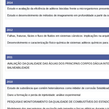
2014
Estudo e avaliação da eficiência de aditivos biocidas frente a microrganismos prese
Estudo e desenvolvimento de métodos de imageamento em profundidade a partir da sup
2012
Falhas, fraturas, fácies e fluxo de fluidos em sistemas cársticos: implicações na ar
Desenvolvimento e caracterização físico-química de sistemas aditivos químicos para
2011
AVALIAÇÃO DA QUALIDADE DAS ÁGUAS DOS PRINCIPAIS CORPOS DÁGUA I
BALNEABILIDADE
2010
Estudo de substância que contém heteroátomos como inibidor de corrosão Solubiliz
Dano a formação e perda de injetividade: análise experimental
PESQUISA E MONITORAMENTO DA QUALIDADE DE COMBUSTÍVEIS DO ESTAD
Modelagem dos mecanismos de exclusão pelo tamanho e forças elétricas durante o 