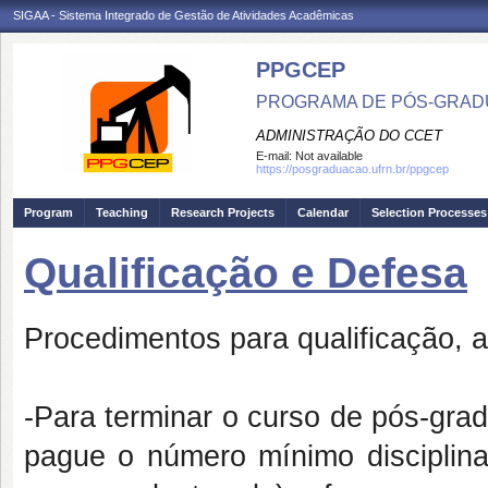
SIGAA - Sistema Integrado de Gestão de Atividades Acadêmicas
PPGCEP
PROGRAMA DE PÓS-GRADU
ADMINISTRAÇÃO DO CCET
E-mail:
Not available
https://posgraduacao.ufrn.br/ppgcep
Program
Teaching
Research Projects
Calendar
Selection Processes
Qualificação e Defesa
Procedimentos para qualificação, 
-Para terminar o curso de pós-gr
pague o número mínimo disciplin