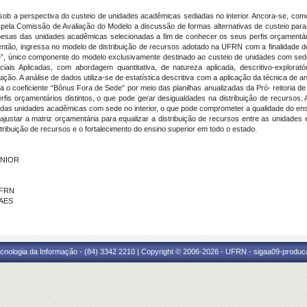
b a perspectiva do custeio de unidades acadêmicas sediadas no interior. Ancora-se, como p
 pela Comissão de Avaliação do Modelo a discussão de formas alternativas de custeio par
spesas das unidades acadêmicas selecionadas a fim de conhecer os seus perfis orçamentári
então, ingressa no modelo de distribuição de recursos adotado na UFRN com a finalidade d
e”, único componente do modelo exclusivamente destinado ao custeio de unidades com sede
iais Aplicadas, com abordagem quantitativa, de natureza aplicada, descritivo-explora
ção. A análise de dados utiliza-se de estatística descritiva com a aplicação da técnica de a
ra o coeficiente “Bônus Fora de Sede” por meio das planilhas anualizadas da Pró- reitoria 
is orçamentários distintos, o que pode gerar desigualdades na distribuição de recursos.
 das unidades acadêmicas com sede no interior, o que pode comprometer a qualidade do ens
ajustar a matriz orçamentária para equalizar a distribuição de recursos entre as unidad
istribuição de recursos e o fortalecimento do ensino superior em todo o estado.
ÚNIOR
IFRN
RAES
cnologia da Informação - (84) 3342 2210 | Copyright © 2006-2026 - UFRN - sigaa09-produca