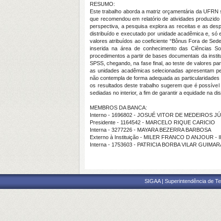
RESUMO:
Este trabalho aborda a matriz orçamentária da UFRN so
que recomendou em relatório de atividades produzido
perspectiva, a pesquisa explora as receitas e as de
distribuído e executado por unidade acadêmica e, só 
valores atribuídos ao coeficiente “Bônus Fora de Sed
inserida na área de conhecimento das Ciências Soc
procedimentos a partir de bases documentais da institui
SPSS, chegando, na fase final, ao teste de valores pa
as unidades acadêmicas selecionadas apresentam perf
não contempla de forma adequada as particularidades
os resultados deste trabalho sugerem que é possível 
sediadas no interior, a fim de garantir a equidade na d
MEMBROS DA BANCA:
Interno - 1696802 - JOSUÉ VITOR DE MEDEIROS J
Presidente - 1164542 - MARCELO RIQUE CARICIO
Interna - 3277226 - MAYARA BEZERRA BARBOSA
Externo à Instituição - MILER FRANCO D ANJOUR - 
Interna - 1753603 - PATRICIA BORBA VILAR GUIMA
SIGAA | Superintendência de Te