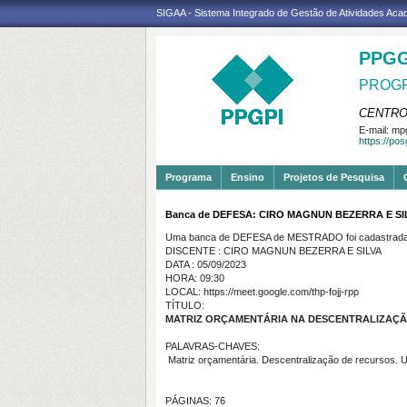
SIGAA - Sistema Integrado de Gestão de Atividades Ac
PPGG
PROGR
CENTRO
E-mail:
mpg
https://po
Programa
Ensino
Projetos de Pesquisa
Banca de DEFESA: CIRO MAGNUN BEZERRA E SI
Uma banca de DEFESA de MESTRADO foi cadastrada 
DISCENTE : CIRO MAGNUN BEZERRA E SILVA
DATA : 05/09/2023
HORA: 09:30
LOCAL: https://meet.google.com/thp-fojj-rpp
TÍTULO:
MATRIZ ORÇAMENTÁRIA NA DESCENTRALIZAÇÃO
PALAVRAS-CHAVES:
Matriz orçamentária. Descentralização de recursos.
PÁGINAS: 76