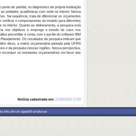
onto de partida, no diagnóstico da própria instituição
a as unidades acadêmicas com sede no interior. Nessa
os. Na sequência, trata de diferenciar os orçamentos
e verificar o comportamento do modelo para diferentes
 no interior. Quanto ao delineamento, a pesquisa está
tória nos objetivos e emprega o estudo de caso nos
nálise percentilar e conta com o auxílio do software IBM
de Planejamento. Os resultados da pesquisa indicam que
 Além disso, a matriz orçamentária adotada pela UFRN
ino e da pesquisa nessas regiões. Nessa perspectiva,
es e recompor os montantes orçamentários em favor das
Notícia cadastrada em:
21/08/2023 17:50
o.info.ufrn.br.sigaa09-producao