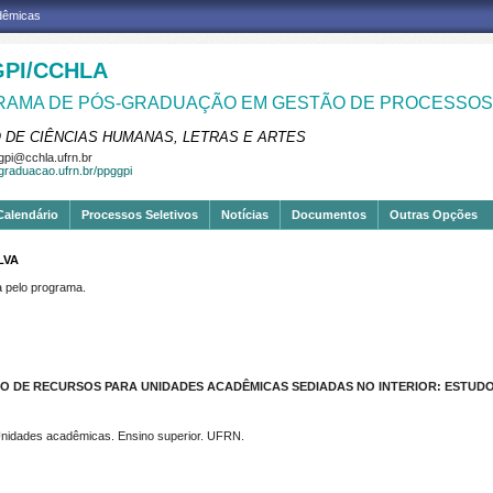
adêmicas
PI/CCHLA
AMA DE PÓS-GRADUAÇÃO EM GESTÃO DE PROCESSOS 
 DE CIÊNCIAS HUMANAS, LETRAS E ARTES
pi@cchla.ufrn.br
sgraduacao.ufrn.br/ppggpi
Calendário
Processos Seletivos
Notícias
Documentos
Outras Opções
LVA
pelo programa.
 DE RECURSOS PARA UNIDADES ACADÊMICAS SEDIADAS NO INTERIOR: ESTUDO
 Unidades acadêmicas. Ensino superior. UFRN.