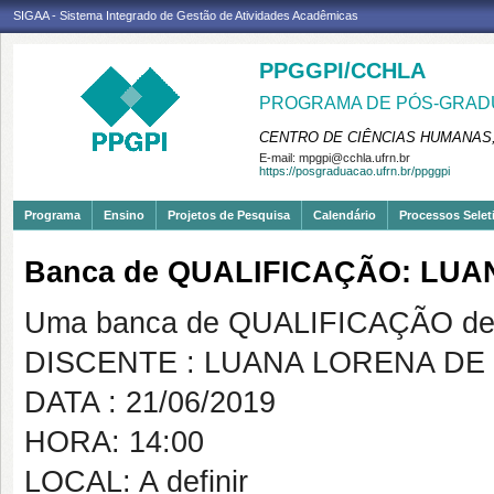
SIGAA - Sistema Integrado de Gestão de Atividades Acadêmicas
PPGGPI/CCHLA
PROGRAMA DE PÓS-GRADU
CENTRO DE CIÊNCIAS HUMANAS,
E-mail:
mpgpi@cchla.ufrn.br
https://posgraduacao.ufrn.br/ppggpi
Programa
Ensino
Projetos de Pesquisa
Calendário
Processos Selet
Banca de QUALIFICAÇÃO: LUA
Uma banca de QUALIFICAÇÃO de 
DISCENTE : LUANA LORENA DE
DATA : 21/06/2019
HORA: 14:00
LOCAL: A definir