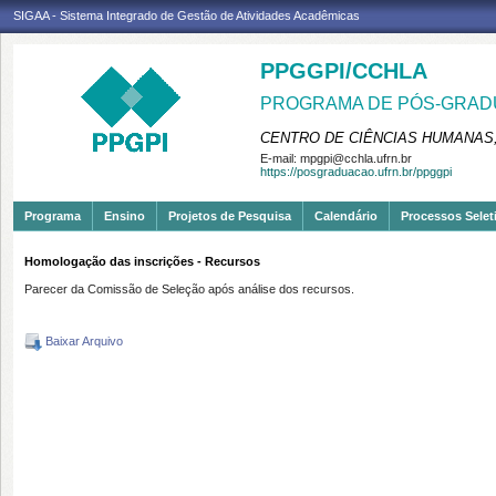
SIGAA - Sistema Integrado de Gestão de Atividades Acadêmicas
PPGGPI/CCHLA
PROGRAMA DE PÓS-GRADU
CENTRO DE CIÊNCIAS HUMANAS,
E-mail:
mpgpi@cchla.ufrn.br
https://posgraduacao.ufrn.br/ppggpi
Programa
Ensino
Projetos de Pesquisa
Calendário
Processos Selet
Homologação das inscrições - Recursos
Parecer da Comissão de Seleção após análise dos recursos.
Baixar Arquivo