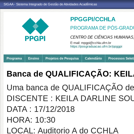
SIGAA - Sistema Integrado de Gestão de Atividades Acadêmicas
PPGGPI/CCHLA
PROGRAMA DE PÓS-GRADU
CENTRO DE CIÊNCIAS HUMANAS,
E-mail:
mpgpi@cchla.ufrn.br
https://posgraduacao.ufrn.br/ppggpi
Programa
Ensino
Projetos de Pesquisa
Calendário
Processos Selet
Banca de QUALIFICAÇÃO: KEI
Uma banca de QUALIFICAÇÃO de 
DISCENTE : KEILA DARLINE SO
DATA : 17/12/2018
HORA: 10:30
LOCAL: Auditorio A do CCHLA