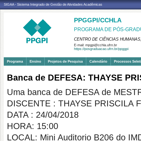
SIGAA - Sistema Integrado de Gestão de Atividades Acadêmicas
PPGGPI/CCHLA
PROGRAMA DE PÓS-GRADU
CENTRO DE CIÊNCIAS HUMANAS,
E-mail:
mpgpi@cchla.ufrn.br
https://posgraduacao.ufrn.br/ppggpi
Programa
Ensino
Projetos de Pesquisa
Calendário
Processos Selet
Banca de DEFESA: THAYSE PR
Uma banca de DEFESA de MESTRAD
DISCENTE : THAYSE PRISCILA
DATA : 24/04/2018
HORA: 15:00
LOCAL: Mini Auditorio B206 do IM