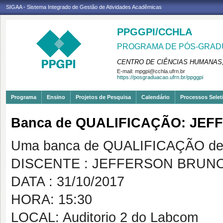
SIGAA - Sistema Integrado de Gestão de Atividades Acadêmicas
PPGGPI/CCHLA
PROGRAMA DE PÓS-GRADU
CENTRO DE CIÊNCIAS HUMANAS,
E-mail:
mpgpi@cchla.ufrn.br
https://posgraduacao.ufrn.br/ppggpi
Programa
Ensino
Projetos de Pesquisa
Calendário
Processos Selet
Banca de QUALIFICAÇÃO: JEF
Uma banca de QUALIFICAÇÃO de 
DISCENTE : JEFFERSON BRUNO
DATA : 31/10/2017
HORA: 15:30
LOCAL: Auditorio 2 do Labcom