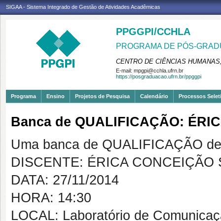
SIGAA - Sistema Integrado de Gestão de Atividades Acadêmicas
PPGGPI/CCHLA
PROGRAMA DE PÓS-GRADU
CENTRO DE CIÊNCIAS HUMANAS,
E-mail:
mpgpi@cchla.ufrn.br
https://posgraduacao.ufrn.br/ppggpi
Programa
Ensino
Projetos de Pesquisa
Calendário
Processos Selet
Banca de QUALIFICAÇÃO: ÉRI
Uma banca de QUALIFICAÇÃO de 
DISCENTE: ÉRICA CONCEIÇÃO S
DATA: 27/11/2014
HORA: 14:30
LOCAL: Laboratório de Comunicaç